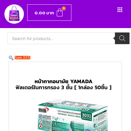
0.00
บาท
Sale 33%