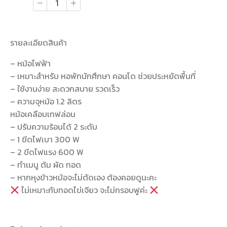
รายละเอียดสินค้า
– หม้อไฟฟ้า
– เหมาะสำหรับ หอพักนักศึกษา คอนโด ช่วยประหยัดพื้นที่
– ใช้งานง่าย สะดวกสบาย รวดเร็ว
– ความจุหม้อ 1.2 ลิตร
หม้อเคลือบเทฟล่อน
– ปรับความร้อนได้ 2 ระดับ
– 1 ขีดไฟเบา 300 W
– 2 ขีดไฟแรง 600 W
– ทำเมนู ต้ม ผัด ทอด
– หากหุงข้าวหม้อจะไม่ตัดเอง ต้องคอยดูนะคะ
ไม่เหมาะกับทอดไข่เจียว จะไม่กรอบฟูค่ะ