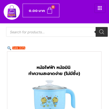
0.00
บาท
Sale 33%