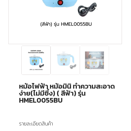
หม้อไฟฟ้า หม้อมินิ ทำความสะอาด
ง่าย(ไม่มีซึ้ง) ( สีฟ้า) รุ่น
HMEL0055BU
รายละเอียดสินค้า