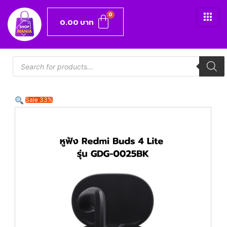
0.00
บาท
Sale 33%