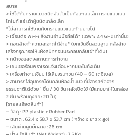
สบาย
> ใช้ได้กับทรายแมวชนิดจับตัวเป็นก้อนกลมเล็ก ทรายแมวเบน
โทไนท์ แร่ เต้าหู้ชนิดเกล็ดเล็ก
*ไม่สามารถใช้งานกับทรายแมวแบบก้านยาวได้
> เชื่อมต่อ Wi-Fi สั่งงานผ่านมือถือได้* (เฉพาะ 2.4 GHz เท่านั้น)
> ถอดล้างทำความสะอาดได้ง่าย* (ยกเว้นชิ้นส่วนฐาน หลังล้าง
เสร็จกรุณารอให้แห้งสนิทก่อนประกอบกลับเข้าที่เดิม)
> หน้าจอแสดงสถานะการทำงาน
> เซนเซอร์อินฟราเรดแจ้งเตือนหากขยะในถังเต็ม
> เครื่องทำงานเงียบ ไร้เสียงรบกวน (40 – 60 เดซิเบล)
> สามารถใส่อุปกรณ์ดับกลิ่นห้องน้ำแมว ที่มีสารสกัดจาก
ธรรมชาติได้ด้วย 1 ชิ้น / 30 วัน หลังเปิดใช้ (มีแถมมาให้ในกล่อง
2 ชิ้น พร้อมถุงขยะ 20 ใบ)
[รายละเอียดสินค้า]
– วัสดุ : PP plastic + Rubber Pad
– ขนาด : 62.4 x 58.7 x 53.7 cm ( กว้าง x ยาว x สูง)
– เส้นผ่านศูนย์กลาง : 26 cm
– น้ำหนักสินค้า (Net Weight) : 7.5 Kg