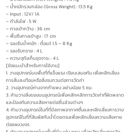
– น้ำหนักรวมกล่อง (Gross Weight) : 13.5 Kg
– Input : 12V/ 1A
– กำลังไฟ : 5 W
– ทางเข้ากว้าง : 36 cm
– พื้นถึงทางเข้าสูง : 17 cm
– รองรับน้ำหนัก : ตั้งแต่ 1.5 – 8 Kg
– รองรับทราย : 4 L
– ความจุถังเก็บอุจจาระ : 4 L
[ข้อแนะนำสำหรับการใช้งาน]
1. วางอุปกรณ์บนพื้นที่ที่แข็งแรง เรียบเสมอกัน เพื่อหลีกเลี่ยง
การสั่นสะเทือนหรือสิ่งรบกวนต่อการวัดค่า
2. วางอุปกรณ์ห่างจากกำแพง อย่างน้อย 5 ซม.
3. ห้ามวางสิ่งของบนอุปกรณ์เพื่อหลีกหลีกการวัดค่าที่ผิดพลาด
และป้องกันความเสียหายต่อชิ้นส่วนต่างๆ
4. ห้ามวางอุปกรณ์ในที่ที่มีสภาพอากาศชื้นและหลีกเลี่ยงการวาง
อุปกรณืในที่ที่สัมผัสกับน้ำโดยตรงเพื่อหลีกเลี่ยงความเสียหาย
ต่อแผงวงจร
5. ห้ามวางอุปกรณ์บนพื้นที่นิ่ม เช่น พรม เพื่อหลีกเลี่ยงการวัด