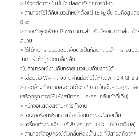
> ไร้จุดตัดภายใน มั่นใจ ปลอดภัยทุกการใช้งาน
> สามารถใช้ได้กับแมวน้ำหนักตั้งแต่ 1.5 kg ขึ้น จนถึงสูงสุด
8 kg
> ทางเข้าสูงเพียง 17 cm เหมาะสำหรับน้องแมวขาสั้น เข้
สบาย
> ใช้ได้กับทรายแมวชนิดจับตัวเป็นก้อนกลมเล็ก ทรายแมว
ไนท์ แร่ เต้าหู้ชนิดเกล็ดเล็ก
*ไม่สามารถใช้งานกับทรายแมวแบบก้านยาวได้
> เชื่อมต่อ Wi-Fi สั่งงานผ่านมือถือได้* (เฉพาะ 2.4 GHz เท่
> ถอดล้างทำความสะอาดได้ง่าย* (ยกเว้นชิ้นส่วนฐาน หลั
เสร็จกรุณารอให้แห้งสนิทก่อนประกอบกลับเข้าที่เดิม)
> หน้าจอแสดงสถานะการทำงาน
> เซนเซอร์อินฟราเรดแจ้งเตือนหากขยะในถังเต็ม
> เครื่องทำงานเงียบ ไร้เสียงรบกวน (40 – 60 เดซิเบล)
> สามารถใส่อุปกรณ์ดับกลิ่นห้องน้ำแมว ที่มีสารสกัดจาก