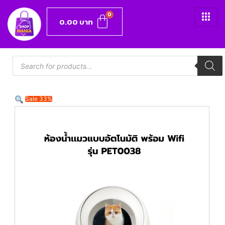
0.00
บาท
Sale 33%