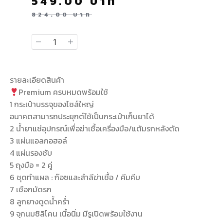
549.00
บาท
824.00
บาท
รายละเอียดสินค้า
Premium ครบหมดพร้อมใช้
1 กระเป๋าบรรจุของไซส์ใหญ่
อนาคตสามารถประยุกต์ใช้เป็นกระเป๋าเก็บยาได้
2 น้ำยาแช่อุปกรณ์เพื่อฆ่าเชื้อเครื่องมือ/แต้มรกหลังตัด
3 แผ่นแอลกอฮอล์
4 แผ่นรองซับ
5 ถุงมือ = 2 คู่
6 ชุดทำแผล : ก๊อซและสำลีฆ่าเชื้อ / คีมคีบ
7 เชือกมัดรก
8 ลูกยางดูดน้ำคร่ำ
9 จุกนมซิลิโคน เนื้อนิ่ม มีรูเปิดพร้อมใช้งาน