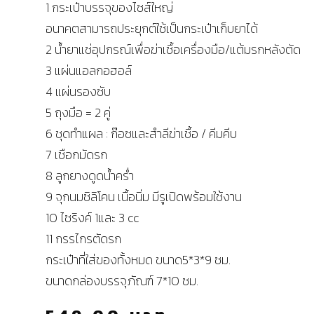
1 กระเป๋าบรรจุของไซส์ใหญ่
อนาคตสามารถประยุกต์ใช้เป็นกระเป๋าเก็บยาได้
2 น้ำยาแช่อุปกรณ์เพื่อฆ่าเชื้อเครื่องมือ/แต้มรกหลังตัด
3 แผ่นแอลกอฮอล์
4 แผ่นรองซับ
5 ถุงมือ = 2 คู่
6 ชุดทำแผล : ก๊อซและสำลีฆ่าเชื้อ / คีมคีบ
7 เชือกมัดรก
8 ลูกยางดูดน้ำคร่ำ
9 จุกนมซิลิโคน เนื้อนิ่ม มีรูเปิดพร้อมใช้งาน
10 ไซริงค์ 1และ 3 cc
11 กรรไกรตัดรก
กระเป๋าที่ใส่ของทั้งหมด ขนาด5*3*9 ซม.
ขนาดกล่องบรรจุภัณฑ์ 7*10 ซม.