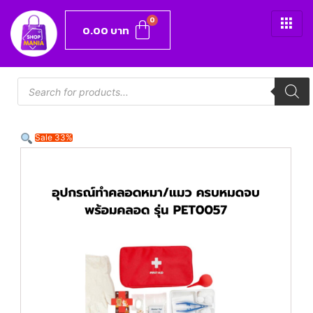
0.00
บาท
Sale 33%