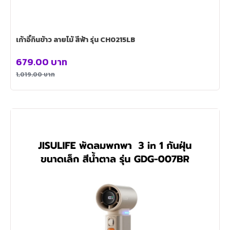
เก้าอี้กินข้าว ลายไม้ สีฟ้า รุ่น CH0215LB
679.00
บาท
1,019.00
บาท