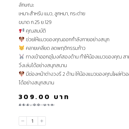
ลักษณะ
เหมาะสำหรับ แมว, ลูกหมา, กระต่าย
ขนาด ก.25 ย.129
คุณสมบัติ
ช่วยให้แมวของคุณออกกำลังกายอย่างสนุก
คลายเคลียด ลดพฤติกรรมก้าว
ทางเข้าออกอุโมงค์สองด้าน ทำให้น้องแมวของคุณ ส
วิ่งเล่นได้อย่างสนุกสนาน
มีช่องหน้าต่างวงรี 2 ด้าน ให้น้องแมวของคุณโผล่หัว
ได้อย่างสนุกสนาน
309.00
บาท
464.00
บาท