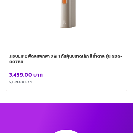
JISULIFE พัดลมพกพา 3 in 1 กันฝุ่นขนาดเล็ก สีน้ำตาล รุ่น GDG-
007BR
3,459.00
บาท
5,189.00
บาท