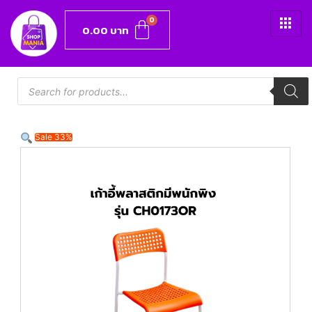
0.00
บาท
Sale 33%