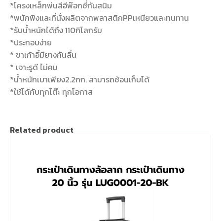
*โครงเหล็กพ่นสีอีพ๊อกซี่กันสนิม
*พนักพิงและที่นั่งผลิตจากพลาสติกPPเหนียวและทนทาน
*รับน้ำหนักได้ถึง 110กิโลกรัม
*ประกอบง่าย
* ขาเก้าอี้มียางกันลื่น
* เจาะรูดี ไม่คม
*น้ำหนักเบาเพียง2.2กก. สามารถซ้อนเก็บได้
*ใช้ได้กับทุกโต๊ะ ทุกโอกาส
Related product