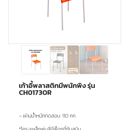
เก้าอี้พลาสติกมีพนักพิง รุ่น
CH0173OR
– ผ่านน้ำหนักทดสอบ: 110 กก.
*โครงเหล็กพ่นสีอีพ๊อกซี่กันสนิม