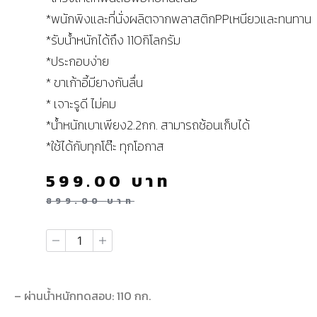
*พนักพิงและที่นั่งผลิตจากพลาสติกPPเหนียวและทนทาน
*รับน้ำหนักได้ถึง 110กิโลกรัม
*ประกอบง่าย
* ขาเก้าอี้มียางกันลื่น
* เจาะรูดี ไม่คม
*น้ำหนักเบาเพียง2.2กก. สามารถซ้อนเก็บได้
*ใช้ได้กับทุกโต๊ะ ทุกโอกาส
599.00
บาท
899.00
บาท
– ผ่านน้ำหนักทดสอบ: 110 กก.