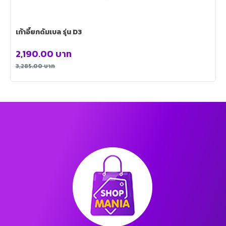
เก้าอี้ยกดัมเบล รุ่น D3
2,190.00
บาท
3,285.00
บาท