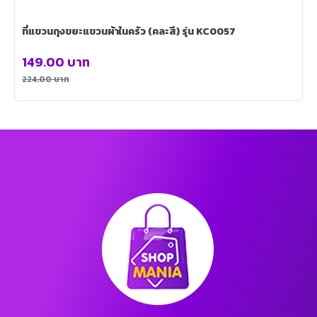
ที่แขวนถุงขยะแขวนผ้าในครัว (คละสี) รุ่น KC0057
149.00
บาท
224.00
บาท