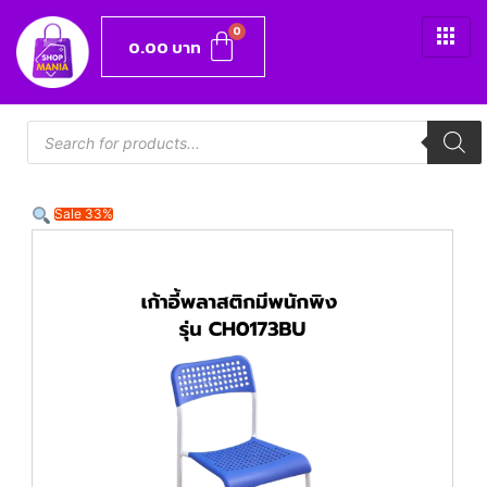
0.00
บาท
Sale 33%