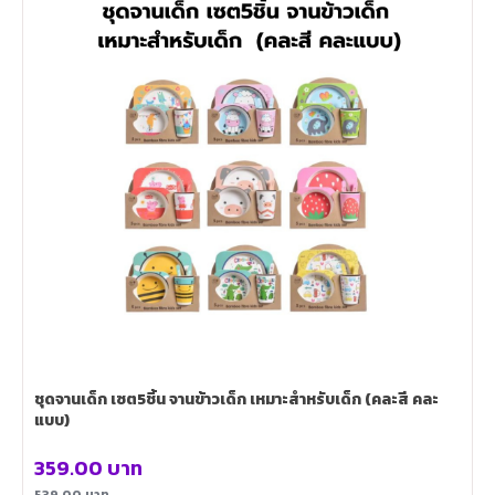
ชุดจานเด็ก เซต5ชิ้น จานข้าวเด็ก เหมาะสำหรับเด็ก (คละสี คละ
แบบ)
359.00
บาท