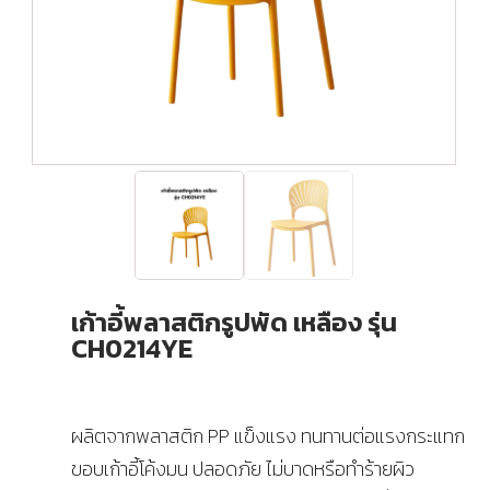
เก้าอี้พลาสติกรูปพัด เหลือง รุ่น
CH0214YE
ผลิตจากพลาสติก PP แข็งแรง ทนทานต่อแรงกระแทก
ขอบเก้าอี้โค้งมน ปลอดภัย ไม่บาดหรือทำร้ายผิว