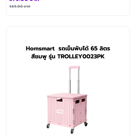
569.00
บาท