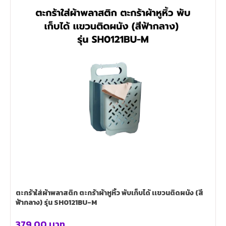
ตะกร้าใส่ผ้าพลาสติก ตะกร้าผ้าหูหิ้ว พับเก็บได้ เเขวนติดผนัง (สี
ฟ้ากลาง) รุ่น SH0121BU-M
379.00
บาท