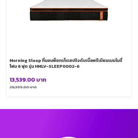
Morning Sleep ที่นอนพ็อกเก็ตสปริงดับเบิ้ลพรีเมียมเมมโมรี่
โฟม 6 ฟุต รุ่น HMLV-SLEEP0002-6
13,539.00
บาท
20,309.00
บาท