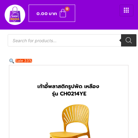
0.00
บาท
Sale 33%