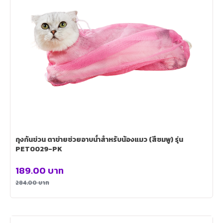
ถุงกันข่วน ตาข่ายช่วยอาบน้ำสำหรับน้องแมว (สีชมพู) รุ่น
PET0029-PK
189.00
บาท
284.00
บาท