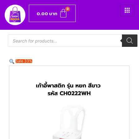
0.00
บาท
Sale 33%