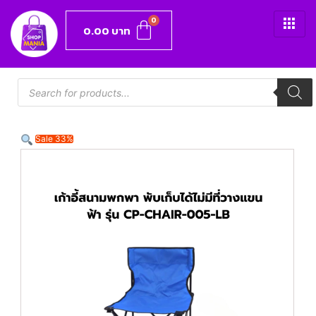
0.00
บาท
Sale 33%