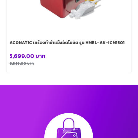
ACONATIC เครื่องทำน้ำแข็งอัตโนมัติ รุ่น HMEL-AN-ICM1501
5,699.00
บาท
8,549.00
บาท