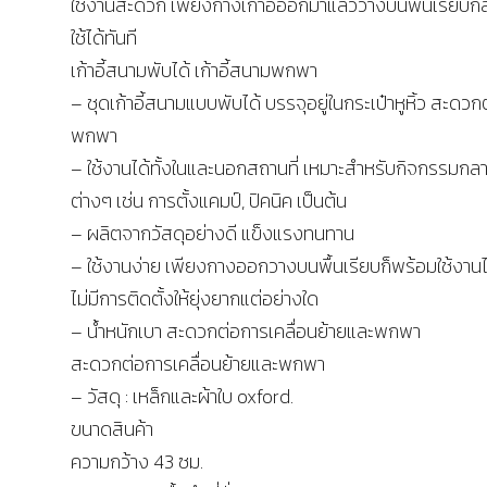
ใช้งานสะดวก เพียงกางเก้าอี้ออกมาแล้ววางบนพื้นเรียบก
ใช้ได้ทันที
เก้าอี้สนามพับได้ เก้าอี้สนามพกพา
– ชุดเก้าอี้สนามแบบพับได้ บรรจุอยู่ในกระเป๋าหูหิ้ว สะดว
พกพา
– ใช้งานได้ทั้งในและนอกสถานที่ เหมาะสำหรับกิจกรรมกล
ต่างๆ เช่น การตั้งแคมป์, ปิคนิค เป็นต้น
– ผลิตจากวัสดุอย่างดี แข็งแรงทนทาน
– ใช้งานง่าย เพียงกางออกวางบนพื้นเรียบก็พร้อมใช้งานได
ไม่มีการติดตั้งให้ยุ่งยากแต่อย่างใด
– น้ำหนักเบา สะดวกต่อการเคลื่อนย้ายและพกพา
สะดวกต่อการเคลื่อนย้ายและพกพา
– วัสดุ : เหล็กและผ้าใบ oxford.
ขนาดสินค้า
ความกว้าง 43 ซม.