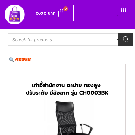
0.00
บาท
Sale 33%