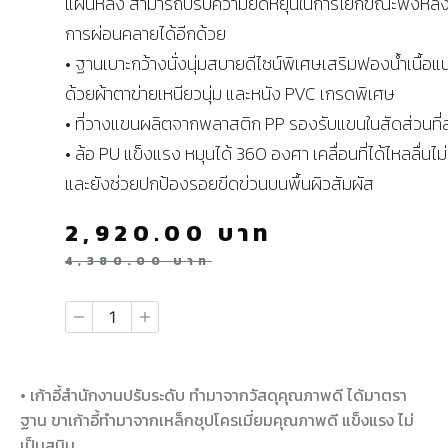
แผ่นหลัง สามารถปรับความยืดหยุ่นในการโยกขณะพิงหลัง
การผ่อนคลายได้อีกด้วย
• ฐานเบาะกว้างนั่งนุ่มสบายดีไซน์พิเศษเสริมฟองน้ำเนื้อแน่
ด้วยผ้าตาข่ายเหนียวนุ่ม และหนัง PVC เกรดพิเศษ
• ที่วางแขนผลิตจากพลาสติก PP รองรับแขนในสัดส่วนที่
• ล้อ PU แข็งแรง หมุนได้ 360 องศา เคลื่อนที่ได้ไหลลื่นไม
และยังช่วยปกป้องรอยขีดข่วนบนพื้นผิวสัมผัส
2,920.00
บาท
4,380.00
บาท
• เก้าอี้สำนักงานปรับระดับ ทำมาจากวัสดุคุณภาพดี ได้มาตรา
ฐาน ขาเก้าอี้ทำมาจากเหล็กชุปโครเมี่ยมคุณภาพดี แข็งแรง ไม่
เป็นสนิม