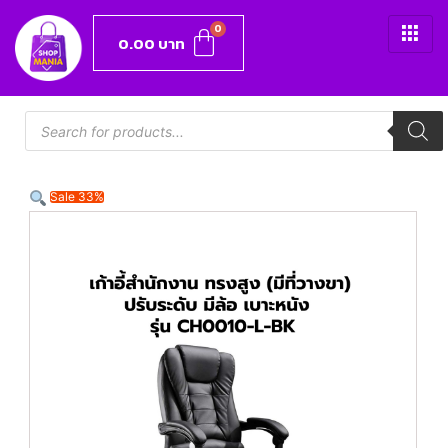
0.00
บาท
Sale 33%