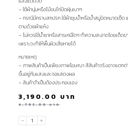
แสงแดดจัด
– ใช้ผ้านุ่มหรือไม้ขนไก่ปัดฝุ่นเบาๆ
– กรณีมีคราบสกปรก ใช้ผ้าชุบน้ำหรือน้ำสบู่บิดหมาดเช็ด แ
ตามด้วยผ้าแห้ง
– ไม่ควรใช้น้ำยาหรือสารเคมีใดๆ ทำความสะอาดโดยเด็ดข
เพราะจะทำให้พื้นผิวเสียหายได้
หมายเหตุ
– ภาพสินค้าเป็นเพียงภาพโฆษณา สีสินค้าจริงอาจแตกต่
ขึ้นอยู่กับแสงและจอแสดงผล
– สินค้าจำเป็นต้องประกอบเอง
3,190.00
บาท
4,785.00
บาท