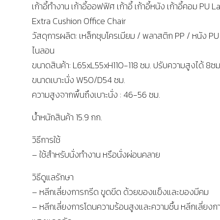
เก้าอี้ทำงาน เก้าอี้ออฟฟิศ เก้าอี้ เก้าอี้หนัง เก้าอี้คอม PU 
Extra Cushion Office Chair
วัสดุการผลิต: เหล็กชุบโครเมียม / พลาสติก PP / หนัง PU
ไนลอน
ขนาดสินค้า: L65xL55xH110-118 ซม. ปรับความสูงได้ 8ซม
ขนาดเบาะนั่ง W50/D54 ซม.
ความสูงจากพื้นถึงเบาะนั่ง : 46-56 ซม.
น้ำหนักสินค้า 15.9 กก.
วิธีการใช้
– ใช้สำหรับนั่งทำงาน หรือนั่งผ่อนคลาย
วิธีดูแลรักษา
– หลีกเลี่ยงการกรีด ขูดขีด ด้วยของแข็งและของมีคม
– หลีกเลี่ยงการโดนความร้อนสูงและความชื้น หลีกเลี่ยงก