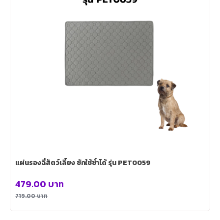
แผ่นรองฉี่สัตว์เลี้ยง ซักใช้ซ้ำได้ รุ่น PET0059
479.00
บาท
719.00
บาท