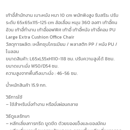
เก้าอี้สำนักงาน เบาะหนัง หนา 10 cm พนักพิงสูง รับสรีระ ปรับ
ระดับ 65x65x115-125 cm ล้อเลื่อน หมุน 360 องศา เก้าอี้คน
อ้วน เก้าอี้ทำงาน เก้าอี้ออฟฟิศ เก้าอี้ เก้าอี้หนัง เก้าอี้คอม PU
Large Extra Cushion Office Chair
วัสดุการผลิต: เหล็กชุบโครเมียม / พลาสติก PP / หนัง PU /
ไนลอน
ขนาดสินค้า: L65xL55xH110-118 ซม. ปรับความสูงได้ 8ซม.
ขนาดเบาะนั่ง W50/D54 ซม.
ความสูงจากพื้นถึงเบาะนั่ง : 46-56 ซม.
น้ำหนักสินค้า 15.9 กก.
วิธีการใช้
– ใช้สำหรับนั่งทำงาน หรือนั่งผ่อนคลาย
วิธีดูแลรักษา
– หลีกเลี่ยงการกรีด ขูดขีด ด้วยของแข็งและของมีคม