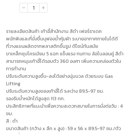
รายละเอียดสินค้า เก้าอี้สำนักงาน สีดำ เฟอร์ราเดค
พนักพิงและที่นั่งขึ้นบุฟองน้ำหุ้มผ้า ระบายอากาศภายในได้ดี
ที่วางแขนผลิตจากพลาสติกขึ้นรูป ดีไซน์ทันสมัย
ขาเหล็กชุบโครเมียม 5 แฉก แข็งแรง ทนทาน ล้อไนลอนคู่ สีดำ
สามารถหมุนเก้าอี้ได้รอบตัว 360 องศา เพิ่มความคล่องตัวใน
การทำงาน
ปรับระดับความสูงขึ้น-ลงได้อย่างนุ่มนวล ด้วยระบบ Gas
Lifting
ปรับระดับความสูงของเก้าอี้ได้ ระหว่าง 89.5-97 ซม.
รองรับน้ำหนักได้สูงสุด 113 กก.
ประสิทธิภาพที่แนะนำเพื่อความสะดวกสบายในการนั่งต่อวัน : 4
ชม.
สี : ดำ
ขนาดสินค้า (กว้าง x ลึก x สูง) : 59 x 56 x 89.5-97 ซม./ตัว