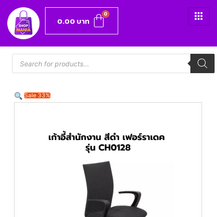
0.00
บาท
Sale 33%