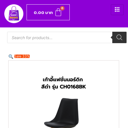
0.00
บาท
Sale 33%