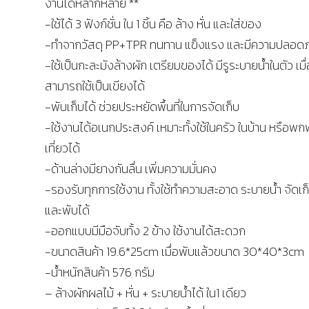
งานได้หลากหลาย **
-ใช้ได้ 3 ฟังก์ชั่น ใน 1 ชิ้น คือ ล้าง หั่น และใส่ของ
-ทำจากวัสดุ PP+TPR ทนทาน แข็งแรง และมีความปลอดภ
-ใช้เป็นกะละมังล้างผัก เตรียมของได้ มีรูระบายน้ำในตัว เมื
สามารถใช้เป็นเขียงได้
-พับเก็บได้ ช่วยประหยัดพื้นที่ในการจัดเก็บ
-ใช้งานได้อเนกประสงค์ เหมาะทั้งใช้ในครัว ในบ้าน หรือพ
เที่ยวได้
-ด้านล่างมียางกันลื่น เพิ่มความมั่นคง
-รองรับทุกการใช้งาน ทั้งใช้ทำความสะอาด ระบายน้ำ จัดเ
และพับได้
-ออกแบบมีมือจับทั้ง 2 ข้าง ใช้งานได้สะดวก
-ขนาดสินค้า 19.6*25cm เมื่อพับแล้วขนาด 30*40*3cm
-น้ำหนักสินค้า 576 กรัม
– ล้างผักผลไม้ + หั่น + ระบายน้ำได้ ใน1 เดียว