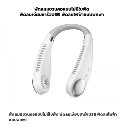
พัดลมแขวนคอแบบไม่มีใบพัด พัดลมเงียบชาร์จUSB พัดลมไฟฟ้า
แบบพกพา