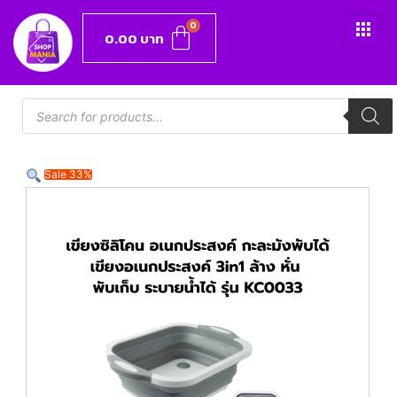
0.00
บาท
Sale 33%