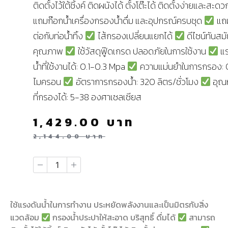
ติดตั้งไว้ใต้ซิ้งค์ ติดผนังได้ ตั้งโต๊ะได้ ติดตั้งง่ายและสะด
แถมก๊อกน้ำเครื่องกรองน้ำดื่ม และอุปกรณ์ครบชุด
แถม
ต่อกับท่อน้ำทิ้ง
ไส้กรองเปลี่ยนแยกได้
ดีไซน์ทันสมั
คุณภาพ
ใช้วัสดุฟู๊ดเกรด ปลอดภัยในการใช้งาน
แร
น้ำที่ใช้งานได้: 0.1-0.3 Mpa
ความแม่นยำในการกรอง: 
ไมครอน
อัตราการกรองน้ำ: 320 ลิตร/ชั่วโมง
อุณห
ที่กรองได้: 5-38 องศาเซลเซียส
1,429.00
บาท
2,144.00
บาท
ใช้แรงดันน้ำในการทำงาน ประหยัดพลังงานและเป็นมิตรกับสิ่ง
แวดล้อม
กรองน้ำประปาให้สะอาด บริสุทธิ์ ดื่มได้
สามารถ