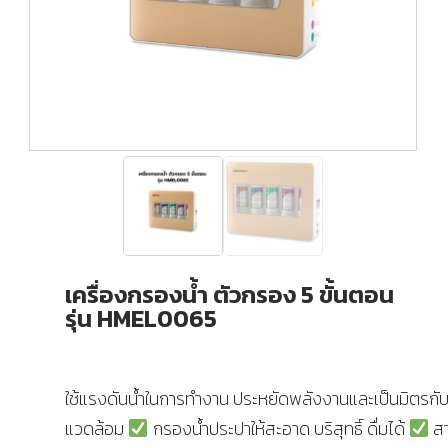
เครื่องกรองน้ำ ตัวกรอง 5 ขั้นตอน
รุ่น HMEL0065
ใช้แรงดันน้ำในการทำงาน ประหยัดพลังงานและเป็นมิตรกับส
แวดล้อม
กรองน้ำประปาให้สะอาด บริสุทธิ์ ดื่มได้
ส