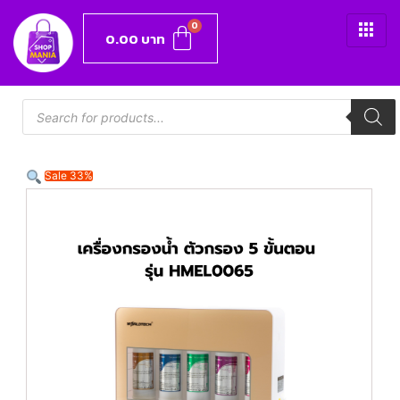
0.00
บาท
Sale 33%