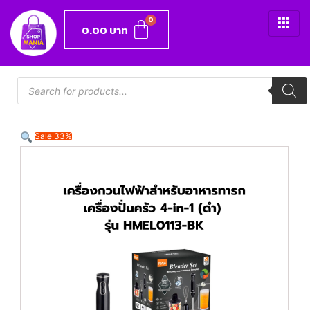
0.00
บาท
Sale 33%