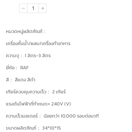
หมวดหมู่ผลิตภัณฑ์：
เครื่องคั้นน้ำ/ผสม/เครื่องทำอาหาร
ความจุ： 1 ลิตร-3 ลิตร
ยี่ห้อ： RAF
สี： สีแดง สีดำ
เกียร์ควบคุมความเร็ว： 2 เกียร์
แรงดันไฟฟ้าที่กำหนด> 240V (V)
ความเร็วมอเตอร์： น้อยกว่า 10,000 รอบต่อนาที
ขนาดผลิตภัณฑ์： 34*10*15