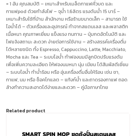
= 1 อัน คุณสมบัติ – เหมาะสำหรับเมล็ดกาแฟคั่วบด และ
กาแฟpod ด้วยกำลังไฟ – จุน้ำ 1.6ลิตร แรงดันน้ำ 15 บาร์ –
เหมาะสำรับใช้ที่บ้าน สำนักงาน หรือร้านขนาดเล็ก – สามารถ ใช้
ไอน้ำได้ – ตัวเครื่องและอุปกรณ์ ทำจากสแตนเลส และพลาสติก
เนื้อหนา คุณภาพเยี่ยม แข็งแรง ทนทาน – ปุ่มกดอัตโนมัติ และ
ไฟแจ้งสถานะ สะดวก ง่ายต่อการใช้งาน – สร้างสรรค์เครื่องดื่ม
ได้หลายชนิด ทั้ง Espresso, Cappuccino, Latte, Macchiato,
Mocha และ Tea – ระบบไอน้ำ ทำฟองนมมีลูกบิดปรับแรงดัน
เพื่อเพิ่มความละเอียด ให้ฟองนมหนา นุ่ม เนียน ได้สัมผัสดีเยี่ยม
– ระบบไอน้ำ ทำน้ำร้อน หรือ อุ่นเครื่องดื่มอื่นให้ร้อน เช่น ชา,
กาแฟ, นม หรือ ช็อคโกแลต – แท้งก์น้ำ และถาดรองกาแฟ ถอด
ล้างทำความสะอาดได้ง่ายและสะดวก – คู่มือภาษาไทย
Related product