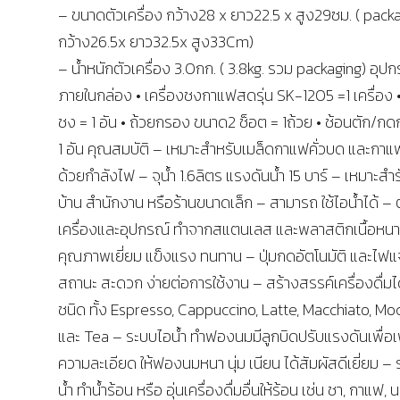
– ขนาดตัวเครื่อง กว้าง28 x ยาว22.5 x สูง29ซม. ( pack
กว้าง26.5x ยาว32.5x สูง33Cm)
– น้ำหนักตัวเครื่อง 3.0กก. ( 3.8kg. รวม packaging) อุป
ภายในกล่อง • เครื่องชงกาแฟสดรุ่น SK-1205 =1 เครื่อง •
ชง = 1 อัน • ถ้วยกรอง ขนาด2 ช็อต = 1ถ้วย • ช้อนตัก/ก
1 อัน คุณสมบัติ – เหมาะสำหรับเมล็ดกาแฟคั่วบด และกา
ด้วยกำลังไฟ – จุน้ำ 1.6ลิตร แรงดันน้ำ 15 บาร์ – เหมาะสำรับ
บ้าน สำนักงาน หรือร้านขนาดเล็ก – สามารถ ใช้ไอน้ำได้ – 
เครื่องและอุปกรณ์ ทำจากสแตนเลส และพลาสติกเนื้อหนา
คุณภาพเยี่ยม แข็งแรง ทนทาน – ปุ่มกดอัตโนมัติ และไฟแ
สถานะ สะดวก ง่ายต่อการใช้งาน – สร้างสรรค์เครื่องดื่ม
ชนิด ทั้ง Espresso, Cappuccino, Latte, Macchiato, Mo
และ Tea – ระบบไอน้ำ ทำฟองนมมีลูกบิดปรับแรงดันเพื่อเพ
ความละเอียด ให้ฟองนมหนา นุ่ม เนียน ได้สัมผัสดีเยี่ยม –
น้ำ ทำน้ำร้อน หรือ อุ่นเครื่องดื่มอื่นให้ร้อน เช่น ชา, กาแฟ, 