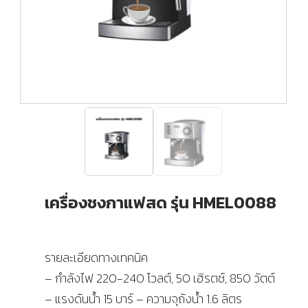
เครื่องชงกาแฟสด รุ่น HMEL0088
รายละเอียดทางเทคนิค
– กำลังไฟ 220-240 โวลต์, 50 เฮิรตซ์, 850 วัตต์
– แรงดันน้ำ 15 บาร์ – ความจุถังน้ำ 1.6 ลิตร