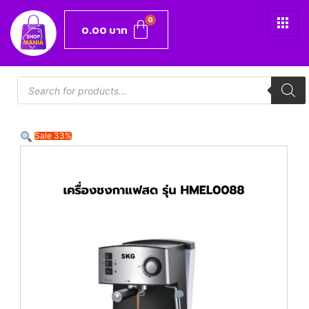
0.00
บาท
Sale 33%