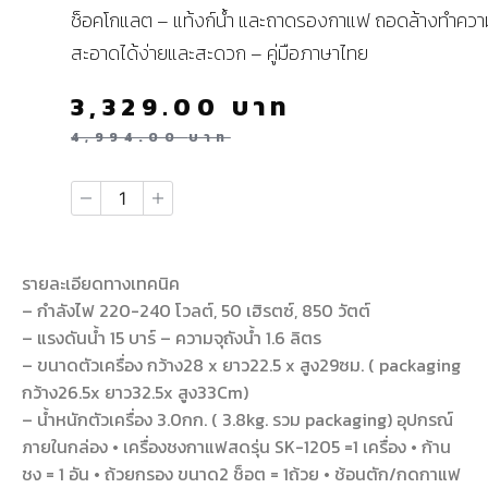
ช็อคโกแลต – แท้งก์น้ำ และถาดรองกาแฟ ถอดล้างทำควา
สะอาดได้ง่ายและสะดวก – คู่มือภาษาไทย
3,329.00
บาท
4,994.00
บาท
รายละเอียดทางเทคนิค
– กำลังไฟ 220-240 โวลต์, 50 เฮิรตซ์, 850 วัตต์
– แรงดันน้ำ 15 บาร์ – ความจุถังน้ำ 1.6 ลิตร
– ขนาดตัวเครื่อง กว้าง28 x ยาว22.5 x สูง29ซม. ( packaging
กว้าง26.5x ยาว32.5x สูง33Cm)
– น้ำหนักตัวเครื่อง 3.0กก. ( 3.8kg. รวม packaging) อุปกรณ์
ภายในกล่อง • เครื่องชงกาแฟสดรุ่น SK-1205 =1 เครื่อง • ก้าน
ชง = 1 อัน • ถ้วยกรอง ขนาด2 ช็อต = 1ถ้วย • ช้อนตัก/กดกาแฟ