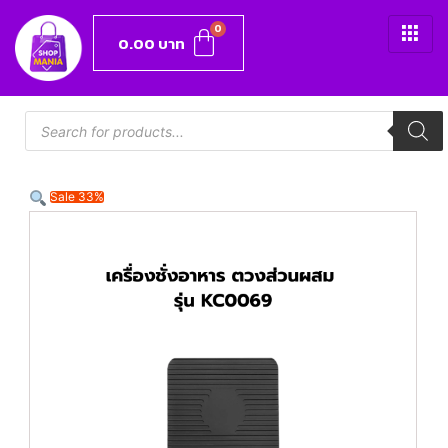
0.00
บาท
Sale 33%