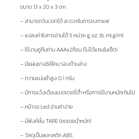
ขนาด 13 x 20 x 3 cm
– สามารถจับเวลาได้ สะดวกในการชงกาแฟ
– แปลงค่าในการอ่านได้ 5 หน่วย g, oz, lb, ml,g/ml
– ใช้งานคู่กับถ่าน AAAx2ก้อน (ไม่ได้แถมในเซ็ต)
– มีแผ่นยางซิลิโคน รองด้านล่าง
– ความแม่นยำสูง 0.1 กรัม
– มีการแจ้งเตือนแบตเตอรี่ต่ำ หรือการใช้งานหนักเกินไป
– หน้าจอ Led อ่านค่าง่าย
– มีฟังค์ชั่น TARE (ชดเชยนำหนัก)
– วัสดุเป็นพลาสติก ABS