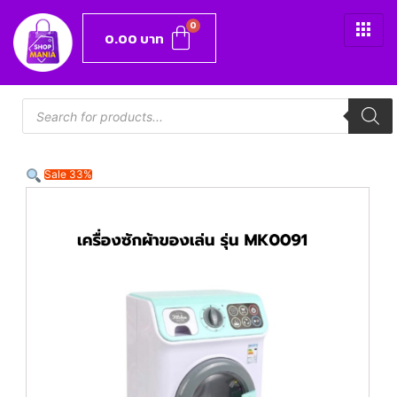
0.00
บาท
Sale 33%