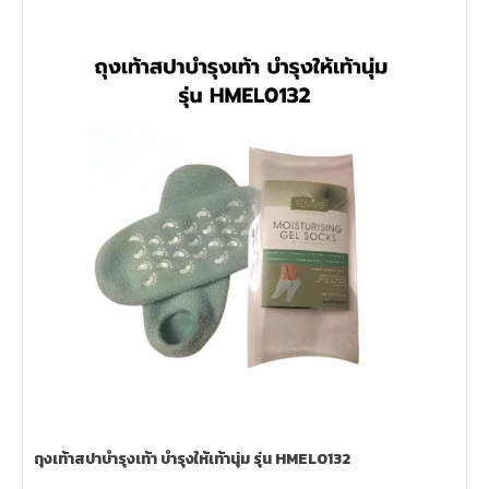
ถุงเท้าสปาบำรุงเท้า บำรุงให้เท้านุ่ม รุ่น HMEL0132