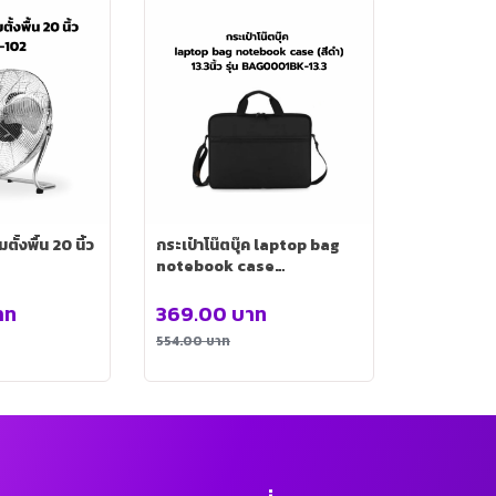
้งพื้น 20 นิ้ว
กระเป๋าโน๊ตบุ๊ค laptop bag
notebook case
(สีดำ)13.3นิ้ว รุ่น
BAG0001BK-13.3
าท
369.00
บาท
554.00
บาท