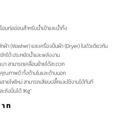
้อมท่ออ่อนสำหรับน้ำเข้าและน้ำทิ้ง
ซักผ้า (Washer) และเครื่องปั่นผ้า (Dryer) ในตัวเดียวกัน
ซักได้ ประหยัดน้ำและพลังงาน
กเบา สามารถเคลื่อนย้ายได้สะดวก
คุณภาพดี ทั้งด้านในและด้านนอก
ินสายไฟใหม่ สามารถเสียบปลั๊กและใช้งานได้ทันที
ะถังปั่นได้ 1Kg”
บาท