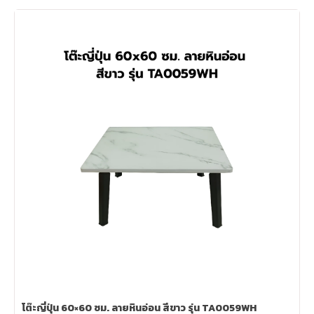
โต๊ะญี่ปุ่น 60×60 ซม. ลายหินอ่อน สีขาว รุ่น TA0059WH