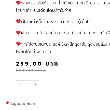
พกพาและจัดเก็บง่าย: น้ำหนักเบา ขนาดเล็ก และสามาร
ได้นานถึงหนึ่งเดือนโดยมีค่าใช้จ่าย
ดีไซน์แม่เหล็กด้านหลัง: สามารถติดตู้เย็นได้
ใช้งานง่าย: ไม่ต้องทำความร้อน ปิดผนึกอย่างรวดเร็ว 5 
การใช้งานอเนกประสงค์: ปิดผนึกถุง เช่น ถุงฟอยล์แล
โพสิตได้อย่างง่ายดาย
259.00
บาท
389.00
บาท
ข้อมูลผลิตภัณฑ์