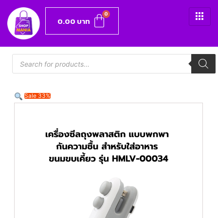
0.00
บาท
Sale 33%