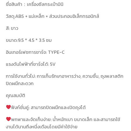
ชื่อสินค้า：เครื่องซีลกระเป๋ามินิ
วัสดุ:ABS + แม่เหล็ก + ส่วนประกอบอิเล็กทรอนิกส์
สี: ขาว
ขนาด:9.5 * 4.5 * 3.5 ซม
อินเทอร์เฟซการชาร์จ: TYPE-C
แรงดันไฟฟ้าที่ชาร์จได้: 5V
การใช้งานทั่วไป: การเก็บรักษาอาหารว่าง, ความชื้น, ถุงพลาสติก
ปิดผนึกสะดวก
คุณสมบัติ
ฟังก์ชั่นคู่: สามารถปิดผนึกและเปิดถุงได้
พกพาและจัดเก็บง่าย: น้ำหนักเบา ขนาดเล็ก และสามารถใช้
งานได้นานถึงหนึ่งเดือนโดยมีค่าใช้จ่าย