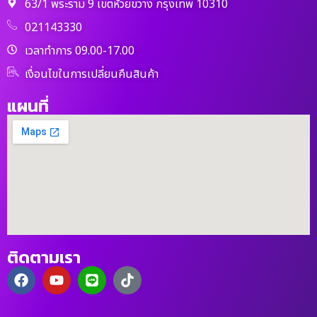
63/1 พระราม 9 เขตห้วยขวาง กรุงเทพ 10310
021143330
เวลาทำการ 09.00-17.00
เงื่อนไขในการเปลี่ยนคืนสินค้า
แผนที่
ติดตามเรา