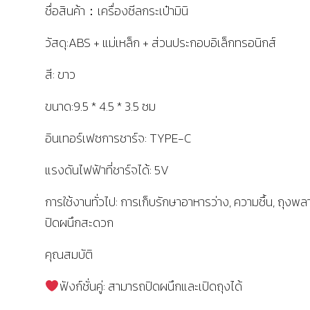
ชื่อสินค้า：เครื่องซีลกระเป๋ามินิ
วัสดุ:ABS + แม่เหล็ก + ส่วนประกอบอิเล็กทรอนิกส์
สี: ขาว
ขนาด:9.5 * 4.5 * 3.5 ซม
อินเทอร์เฟซการชาร์จ: TYPE-C
แรงดันไฟฟ้าที่ชาร์จได้: 5V
การใช้งานทั่วไป: การเก็บรักษาอาหารว่าง, ความชื้น, ถุงพ
ปิดผนึกสะดวก
คุณสมบัติ
ฟังก์ชั่นคู่: สามารถปิดผนึกและเปิดถุงได้