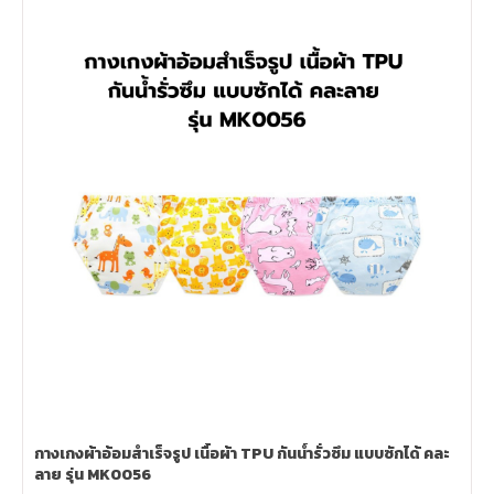
กางเกงผ้าอ้อมสำเร็จรูป เนื้อผ้า TPU กันน้ำรั่วซึม แบบซักได้ คละ
ลาย รุ่น MK0056