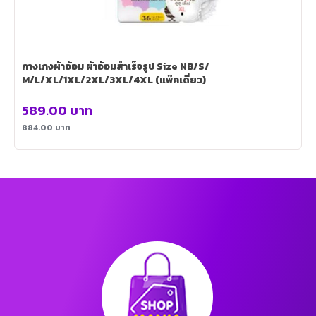
กางเกงผ้าอ้อม ผ้าอ้อมสำเร็จรูป Size NB/S/
M/L/XL/1XL/2XL/3XL/4XL (แพ๊คเดี่ยว)
589.00
บาท
884.00
บาท