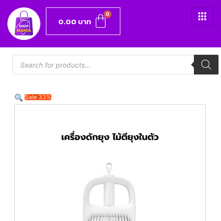
0.00
บาท
Sale 33%