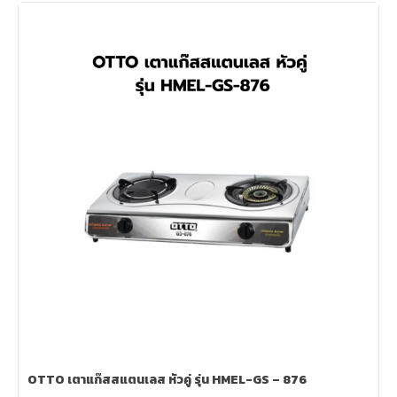
OTTO เตาแก๊สสแตนเลส หัวคู่ รุ่น HMEL-GS – 876