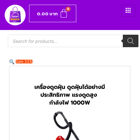
0.00
บาท
Sale 33%