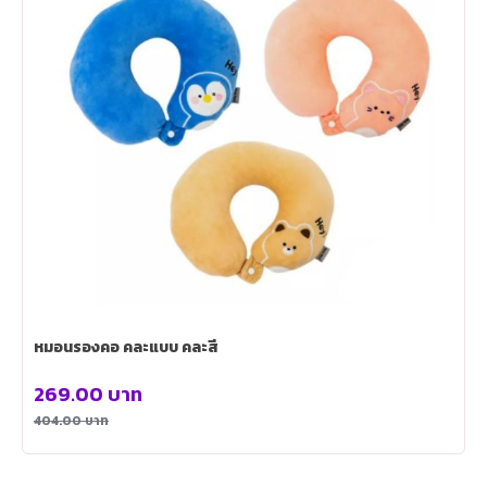
หมอนรองคอ คละแบบ คละสี
269.00
บาท
404.00
บาท