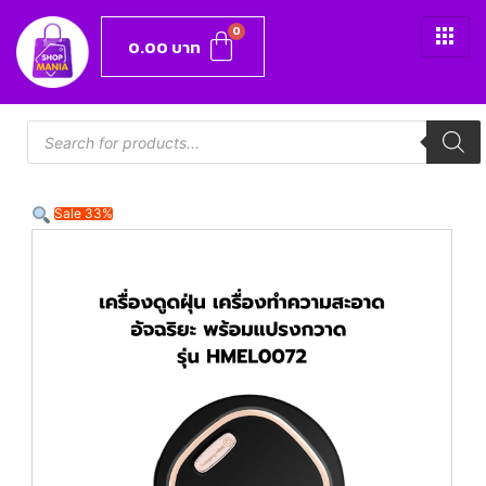
0.00
บาท
Sale 33%