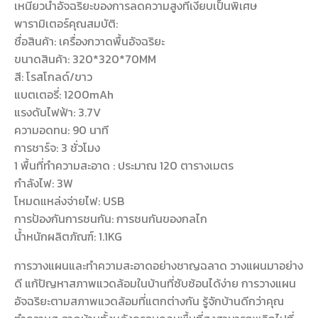
เหนี่ยวนำอัจฉริยะของการลดความสูงที่เงียบเป็นพิเศษ
พารามิเตอร์คุณสมบัติ:
ชื่อสินค้า: เครื่องกวาดพื้นอัจฉริยะ
ขนาดสินค้า: 320*320*70MM
สี: โรสโกลด์/ขาว
แบตเตอรี่: 1200mAh
แรงดันไฟฟ้า: 3.7V
ความอดทน: 90 นาที
การชาร์จ: 3 ชั่วโมง
1 พื้นที่ทำความสะอาด : ประมาณ 120 ตารางเมตร
กำลังไฟ: 3W
โหมดแหล่งจ่ายไฟ: USB
การป้องกันการชนกัน: การชนกันของกลไก
น้ำหนักผลิตภัณฑ์: 1.1KG
การวางแผนและทำความสะอาดอย่างชาญฉลาด วางแผนมาอย่าง
ดี แก้ปัญหาสภาพแวดล้อมในบ้านที่ซับซ้อนได้ง่าย การวางแผน
อัจฉริยะตามสภาพแวดล้อมที่แตกต่างกัน รู้จักบ้านดีกว่าคุณ