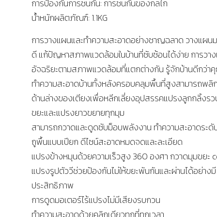
การป้องกันการชนกัน: การชนกันของกลไก
น้ำหนักผลิตภัณฑ์: 1.1KG
การวางแผนและทำความสะอาดอย่างชาญฉลาด วางแผนม
ดี แก้ปัญหาสภาพแวดล้อมในบ้านที่ซับซ้อนได้ง่าย การวา
อัจฉริยะตามสภาพแวดล้อมที่แตกต่างกัน รู้จักบ้านดีกว่าค
ทำความสะอาดบ้านทั้งหลังครอบคลุมพื้นที่สูงสามารถพลิกไ
ด้านล่างของเตียงเพื่อหลีกเลี่ยงอุปสรรคแปรงลูกกลิ้งร
ขยะและแปรงยาวขยายทุกมุม
สามารถกวาดและดูดซับม็อบพลังงาน ทำความสะอาดระดับฝ
ถูพื้นแบบเปียก ดีไซน์สะอาดหมดจดและละเอียด
แปรงข้างหมุนด้วยความเร็วสูง 360 องศา กวาดมุมขยะ c
แปรงรูปตัววีช่วยป้องกันไม่ให้ขยะพันกันและผ่านได้อย่างมี
ประสิทธิภาพ
การดูดมอเตอร์ไร้แปรงไม่มีเสียงรบกวน
ทำความสะอาดด้วยคลิกเดียวทุกที่ทุกเวลา