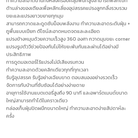
ทำความสะอาดบ้านทั้งหลังครอบคลุมพื้นที่สูงสามารถพลิกไปที่
ด้านล่างของเตียงเพื่อหลีกเลี่ยงอุปสรรคแปรงลูกกลิ้งรวบรวม
ขยะและแปรงยาวขยายทุกมุม
สามารถกวาดและดูดซับม็อบพลังงาน ทำความสะอาดระดับฝุ่น +
ถูพื้นแบบเปียก ดีไซน์สะอาดหมดจดและละเอียด
แปรงข้างหมุนด้วยความเร็วสูง 360 องศา กวาดมุมขยะ corner
แปรงรูปตัววีช่วยป้องกันไม่ให้ขยะพันกันและผ่านได้อย่างมี
ประสิทธิภาพ
การดูดมอเตอร์ไร้แปรงไม่มีเสียงรบกวน
ทำความสะอาดด้วยคลิกเดียวทุกที่ทุกเวลา
รับรู้อุปสรรค รับรู้อย่างเฉียบขาด ตอบสนองอย่างรวดเร็ว
จัดการกับบ้านที่ซับซ้อนได้อย่างง่ายดาย
อายุการใช้งานแบตเตอรี่สูงถึง 90 นาที และอพาร์ตเมนต์ขนาด
ใหญ่สามารถทำได้ในคราวเดียว
กล่องเก็บฝุ่นปิดผนึกขนาดใหญ่ ทำความสะอาดง่ายสัปดาห์ละ
ครั้ง