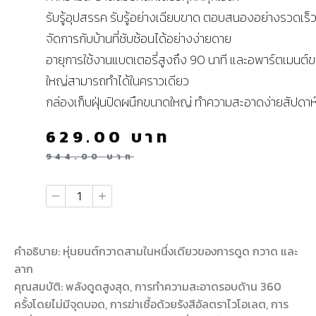
รับรู้อุปสรรค รับรู้อย่างเฉียบขาด ตอบสนองอย่างรวดเร็
จัดการกับบ้านที่ซับซ้อนได้อย่างง่ายดาย
อายุการใช้งานแบตเตอรี่สูงถึง 90 นาที และอพาร์ตเมนต์
ใหญ่สามารถทำได้ในคราวเดียว
กล่องเก็บฝุ่นปิดผนึกขนาดใหญ่ ทำความสะอาดง่ายสัปดาห์
629.00
บาท
944.00
บาท
คำอธิบาย: หุ่นยนต์กวาดสามในหนึ่งเดียวของการดูด กวาด และ
ลาก
คุณสมบัติ: พลังดูดสูงสุด, การทำความสะอาดรอบด้าน 360
ครั้งโดยไม่มีจุดบอด, การฆ่าเชื้อด้วยรังสีอัลตราไวโอเลต, การ