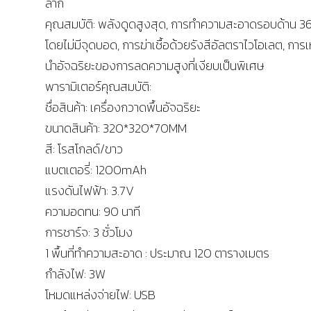
ลาก
คุณสมบัติ: พลังดูดสูงสุด, การทำความสะอาดรอบด้าน 36
โดยไม่มีจุดบอด, การฆ่าเชื้อด้วยรังสีอัลตราไวโอเลต, การเ
นำอัจฉริยะของการลดความสูงที่เงียบเป็นพิเศษ
พารามิเตอร์คุณสมบัติ:
ชื่อสินค้า: เครื่องกวาดพื้นอัจฉริยะ
ขนาดสินค้า: 320*320*70MM
สี: โรสโกลด์/ขาว
แบตเตอรี่: 1200mAh
แรงดันไฟฟ้า: 3.7V
ความอดทน: 90 นาที
การชาร์จ: 3 ชั่วโมง
1 พื้นที่ทำความสะอาด : ประมาณ 120 ตารางเมตร
กำลังไฟ: 3W
โหมดแหล่งจ่ายไฟ: USB