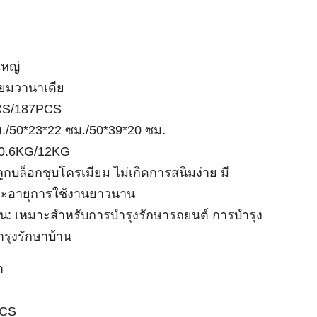
ญ่
วานาเดีย
S/187PCS
/50*23*22 ซม./50*39*20 ซม.
6KG/12KG
กบล็อกชุบโครเมียม ไม่เกิดการสนิมง่าย มีอุปกรณ์ครบครัน
นาน
หมาะสำหรับการบำรุงรักษารถยนต์ การบำรุงรักษา
บ้าน
S