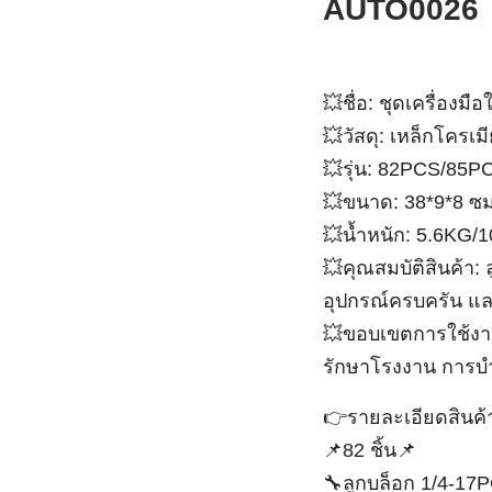
💥ชื่อ: ชุดเครื่องมือให
💥วัสดุ: เหล็กโครเมียม
💥รุ่น: 82PCS/85PC
💥ขนาด: 38*9*8 ซม.
💥น้ำหนัก: 5.6KG/10.
💥คุณสมบัติสินค้า: ลู
และอายุการใช้งานยาว
💥ขอบเขตการใช้งาน: เ
โรงงาน การบำรุงรักษา
👉รายละเอียดสินค้า
📌82 ชิ้น📌
🔧ลูกบล็อก 1/4-17PC
🔧สี่เหลี่ยม PH1-PH2