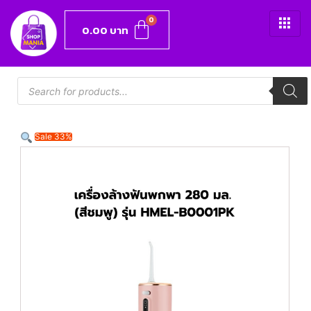
0.00
บาท
Sale 33%