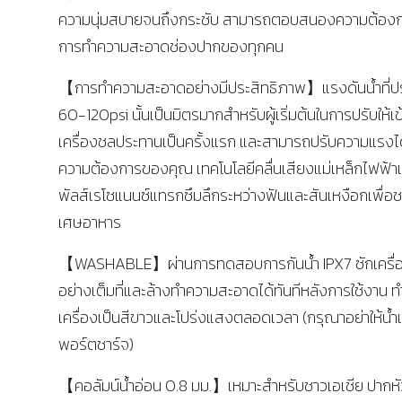
ความนุ่มสบายจนถึงกระชับ สามารถตอบสนองความต้องก
การทำความสะอาดช่องปากของทุกคน
【การทำความสะอาดอย่างมีประสิทธิภาพ】แรงดันน้ำที่ปร
60-120psi นั้นเป็นมิตรมากสำหรับผู้เริ่มต้นในการปรับให้เข
เครื่องชลประทานเป็นครั้งแรก และสามารถปรับความแรงไ
ความต้องการของคุณ เทคโนโลยีคลื่นเสียงแม่เหล็กไฟฟ้
พัลส์เรโซแนนซ์แทรกซึมลึกระหว่างฟันและสันเหงือกเพื่อช
เศษอาหาร
【WASHABLE】ผ่านการทดสอบการกันน้ำ IPX7 ซักเครื่อ
อย่างเต็มที่และล้างทำความสะอาดได้ทันทีหลังการใช้งาน ทำ
เครื่องเป็นสีขาวและโปร่งแสงตลอดเวลา (กรุณาอย่าให้น้ำเ
พอร์ตชาร์จ)
【คอลัมน์น้ำอ่อน 0.8 มม.】เหมาะสำหรับชาวเอเชีย ปากหั