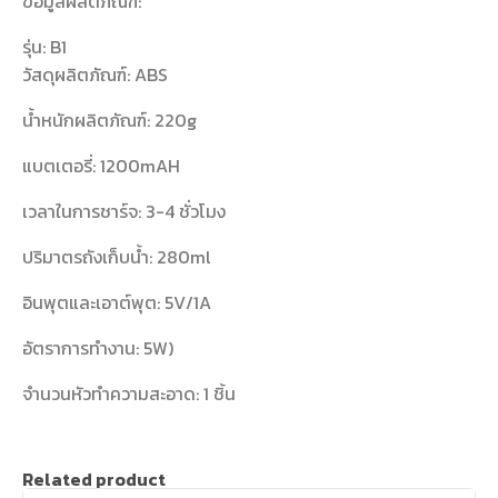
ข้อมูลผลิตภัณฑ์:
รุ่น: B1
วัสดุผลิตภัณฑ์: ABS
น้ำหนักผลิตภัณฑ์: 220g
แบตเตอรี่: 1200mAH
เวลาในการชาร์จ: 3-4 ชั่วโมง
ปริมาตรถังเก็บน้ำ: 280ml
อินพุตและเอาต์พุต: 5V/1A
อัตราการทำงาน: 5W)
จำนวนหัวทำความสะอาด: 1 ชิ้น
Related product