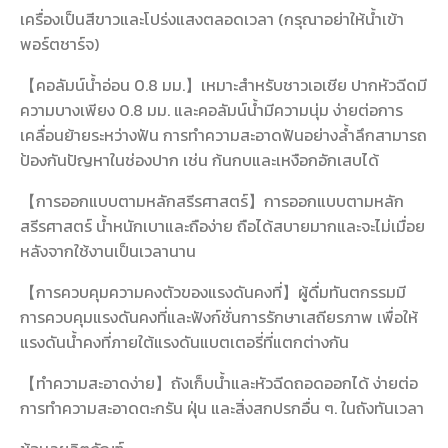
เครื่องเป็นสีขาวและโปร่งแสงตลอดเวลา (กรุณาอย่าให้น้ำเข้า
พอร์ตชาร์จ)
【คอลัมน์น้ำอ่อน 0.8 มม.】เหมาะสำหรับชาวเอเชีย ปากหัวฉีดมี
ความบางเพียง 0.8 มม. และคอลัมน์น้ำมีความนุ่ม ง่ายต่อการ
เคลื่อนย้ายระหว่างฟัน การทำความสะอาดฟันอย่างล้ำลึกสามารถ
ป้องกันปัญหาในช่องปาก เช่น ก้นกบและเหงือกอักเสบได้
【การออกแบบตามหลักสรีรศาสตร์】การออกแบบตามหลัก
สรีรศาสตร์ น้ำหนักเบาและถือง่าย ถือได้สบายมากและจะไม่เมื่อย
หลังจากใช้งานเป็นเวลานาน
【การควบคุมความคงตัวของแรงดันคงที่】ผู้ดื่มทันตกรรมมี
การควบคุมแรงดันคงที่และฟังก์ชั่นการรักษาเสถียรภาพ เพื่อให้
แรงดันน้ำคงที่ภายใต้แรงดันแบตเตอรี่ที่แตกต่างกัน
【ทำความสะอาดง่าย】ถังเก็บน้ำและหัวฉีดถอดออกได้ ง่ายต่อ
การทำความสะอาดตะกรัน ฝุ่น และสิ่งสกปรกอื่น ๆ. ในถังทันเวลา