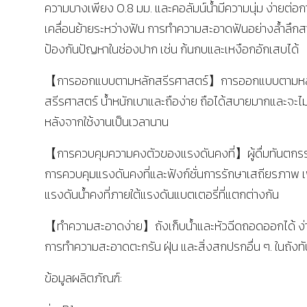
ความบางเพียง 0.8 มม. และคอลัมน์น้ำมีความนุ่ม ง่ายต่อก
เคลื่อนย้ายระหว่างฟัน การทำความสะอาดฟันอย่างล้ำลึก
ป้องกันปัญหาในช่องปาก เช่น ก้นกบและเหงือกอักเสบได้
【การออกแบบตามหลักสรีรศาสตร์】การออกแบบตามหล
สรีรศาสตร์ น้ำหนักเบาและถือง่าย ถือได้สบายมากและจะไม่
หลังจากใช้งานเป็นเวลานาน
【การควบคุมความคงตัวของแรงดันคงที่】ผู้ดื่มทันตกร
การควบคุมแรงดันคงที่และฟังก์ชั่นการรักษาเสถียรภาพ เพื
แรงดันน้ำคงที่ภายใต้แรงดันแบตเตอรี่ที่แตกต่างกัน
【ทำความสะอาดง่าย】ถังเก็บน้ำและหัวฉีดถอดออกได้ ง่
การทำความสะอาดตะกรัน ฝุ่น และสิ่งสกปรกอื่น ๆ. ในถังท
ข้อมูลผลิตภัณฑ์: