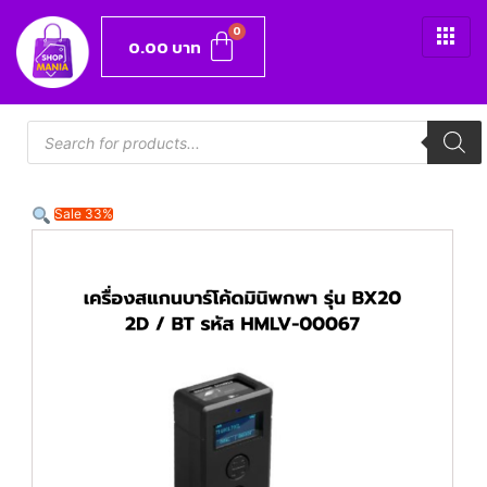
0.00
บาท
Sale 33%