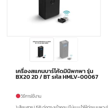
เครื่องสแกนบาร์โค้ดมินิพกพา รุ่น
BX20 2D / BT รหัส HMLV-00067
วิธีการใช้งาน
1.เสียบสาย USB ต่อตรงเข้าคอม (ไม่เเนะนำให้ต่อเเบบพวง