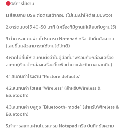
วิธีการใช้งาน
1.เสียบสาย USB ต่อตรงเข้าคอม (ไม่เเนะนำให้ต่อเเบบพวง)
2.ชาร์ตเเบจไว้ 40-50 นาที (เครื่องที่มีฐานให้เสียบกับฐานไว้)
3.ทำการสเเกนผ่านโปรเเกรม Notepad หรือ บันทึกข้อความ
(เลขขึ้นเเล้วสามารถใช้งานได้ปกติ)
4.หากไม่ขึ้นให้ สเเกนตั้งค่าในคู่มือที่มาพร้อมกับกล่องเครื่อง
สเเกน(ห้ามนำกล่องเครื่องทิ้งเพื่อนำมาเเจ้งกับทางเเอดมิน)
4.1.สเเกนค่าโรงงาน “Restore defaults”
4.2.สเเกนค่า ไวเลส “Wireless” (สำหรับWireless &
Bluetooth)
4.3.สเเกนค่า บลูทูธ “Bluetooth-mode” (สำหรับWireless &
Bluetooth)
5.ทำการสเเกนผ่านโปรเเกรม Notepad หรือ บันทึกข้อความ