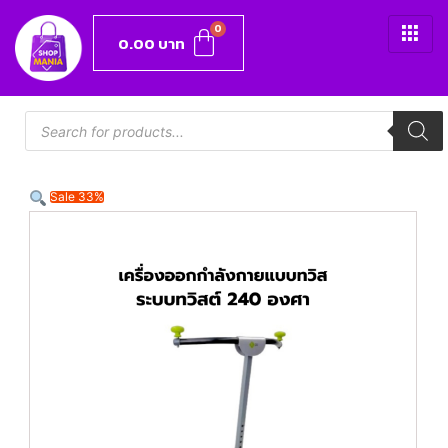
0.00
บาท
Sale 33%