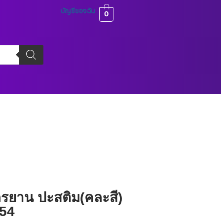
บัญชีของฉัน
0
ยาน ปะสติม(คละสี) รุ่น