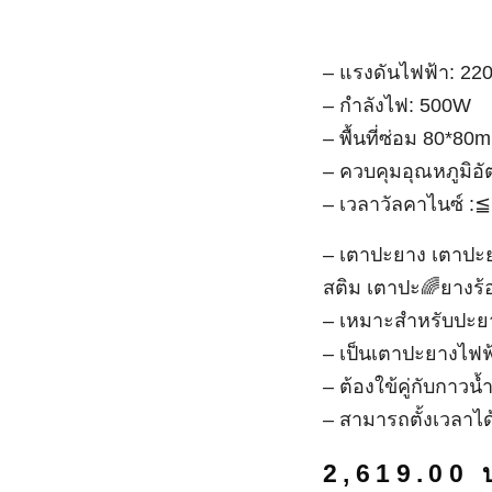
– แรงดันไฟฟ้า: 220V
– กำลังไฟ: 500W
– พื้นที่ซ่อม 80*80
– ควบคุมอุณหภูมิอัตโ
– เวลาวัลคาไนซ์ :≦7m
– เตาปะยาง เตาปะยาง
ยางร้อน เตาปะยางเล็ก
– เหมาะสำหรับปะยางใ
– เป็นเตาปะยางไฟฟ้า 
– ต้องใข้คู่กับกาวน้ำ 
– สามารถตั้งเวลาได้
2,619.00