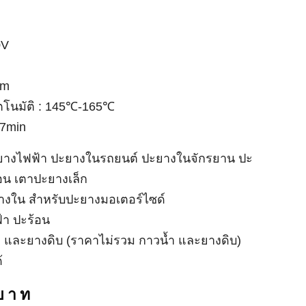
mm
นมัติ : 145℃-165℃
in
ไฟฟ้า ปะยางในรถยนต์ ปะยางในจักรยาน ปะสติม เตาปะ🌈
น สำหรับปะยางมอเตอร์ไซด์
ปะร้อน
และยางดิบ (ราคาไม่รวม กาวน้ำ และยางดิบ)
บาท