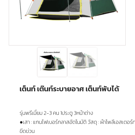
เต็นท์ เต๊นท์ระบายอาศ เต็นท์พับได้
รุ่นพรีเมี่ยม 2-3 คน 1ประตู 3หน้าต่าง
●เสา : แกนไฟเบอร์กลาสอัตโนมัติ วัสดุ : ผ้าโพลีเอสเตอร
ขีดข่วน