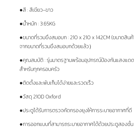
●สี : สีเขียว-ขาว
●น้ำหนัก : 3.65KG
●ขนาดที่รวมขึงสมอบก : 210 x 210 x 142CM (ขนาดสินค้า
จากขนาดที่รวมขึงสมอบกด้วยแล้ว）
●คุณสมบัติ : รุ่นมาตรฐานพร้อมอุปกรณ์ป้องกันแสงแดด
สำหรับทุกครอบครัว
●ติดตั้งและพับเก็บได้ง่ายและรวดเร็ว
●วัสดุ 210D Oxford
●ประตูได้รับการตรวจคัดกรองยุงให้การระบายอากาศที่ดี
●การออกแบบที่สามารถระบายอากาศได้ด้วยประตูสองชั้น