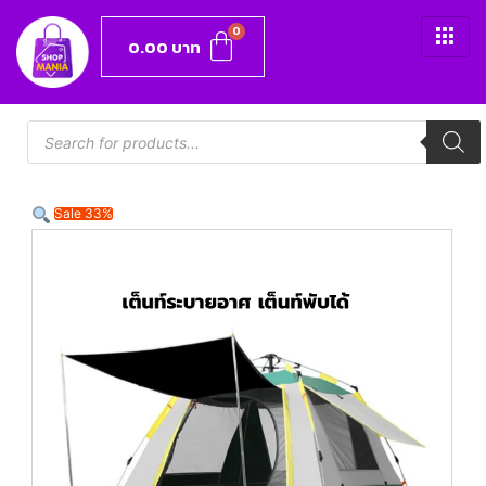
0.00
บาท
Sale 33%