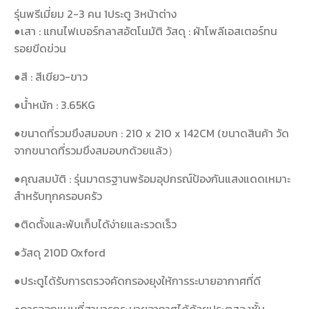
รุ่นพรีเมี่ยม 2-3 คน 1ประตู 3หน้าต่าง
●เสา : แกนไฟเบอร์กลาสอัตโนมัติ วัสดุ : ผ้าโพลีเอสเตอร์ทน
รอยขีดข่วน
●สี : สีเขียว-ขาว
●น้ำหนัก : 3.65KG
●ขนาดที่รวมขึงสมอบก : 210 x 210 x 142CM (ขนาดสินค้า วัด
จากขนาดที่รวมขึงสมอบกด้วยแล้ว）
●คุณสมบัติ : รุ่นมาตรฐานพร้อมอุปกรณ์ป้องกันแสงแดดเหมาะ
สำหรับทุกครอบครัว
●ติดตั้งและพับเก็บได้ง่ายและรวดเร็ว
●วัสดุ 210D Oxford
●ประตูได้รับการตรวจคัดกรองยุงให้การระบายอากาศที่ดี