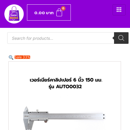
0.00
บาท
Sale 33%