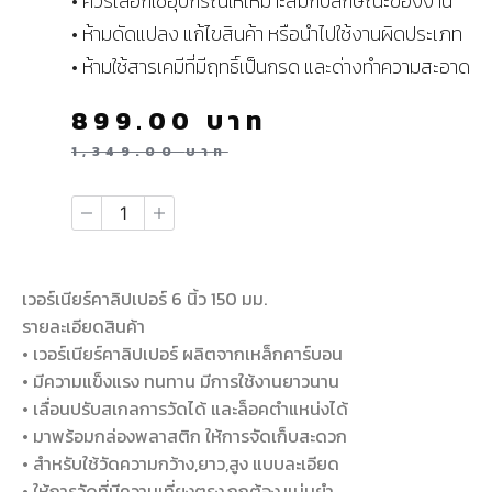
• ควรเลือกใช้อุปกรณ์ให้เหมาะสมกับลักษณะของงาน
• ห้ามดัดแปลง แก้ไขสินค้า หรือนำไปใช้งานผิดประเภท
• ห้ามใช้สารเคมีที่มีฤทธิ์เป็นกรด และด่างทำความสะอาด
899.00
บาท
1,349.00
บาท
เวอร์เนียร์คาลิปเปอร์ 6 นิ้ว 150 มม.
รายละเอียดสินค้า
• เวอร์เนียร์คาลิปเปอร์ ผลิตจากเหล็กคาร์บอน
• มีความแข็งแรง ทนทาน มีการใช้งานยาวนาน
• เลื่อนปรับสเกลการวัดได้ และล็อคตำแหน่งได้
• มาพร้อมกล่องพลาสติก ให้การจัดเก็บสะดวก
• สำหรับใช้วัดความกว้าง,ยาว,สูง แบบละเอียด
• ให้การวัดที่มีความเที่ยงตรง,ถูกต้อง,แม่นยำ