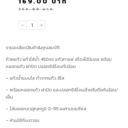
169.00
บาท
254.00
บาท
รายละเอียดสินค้า&คุณสมบัติ
ถ้วยแก้ว แก้วใส่น้ำ 450ml แก้วกาแฟ สไตล์มินิมอล พร้อม
หลอดแก้ว ฝาปิด ปลอกซิลิโคนกันร้อน
– แก้วน้ำแบบใส ทำจากแก้ว สีใส
– พร้อมหลอดแก้ว ฝาปิด และปลอกซิลิโคนสำหรับถือกันร้อน/
เย็น
– ใส่ของเหลวอุณหภูมิ 0-99 องศาเซลเซียส
– ห้ามใช้กับเตาอบ