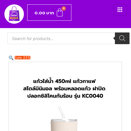
0.00
บาท
Sale 33%