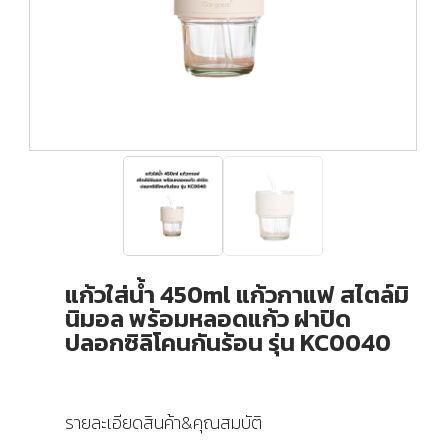
แก้วใส่น้ำ 450ml แก้วกาแฟ สไตล์มิ
นิมอล พร้อมหลอดแก้ว ฝาปิด
ปลอกซิลิโคนกันร้อน รุ่น KC0040
รายละเอียดสินค้า&คุณสมบัติ