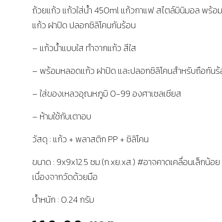
ถ้วยแก้ว แก้วใส่น้ำ 450ml แก้วกาแฟ สไตล์มินิมอล พร้
แก้ว ฝาปิด ปลอกซิลิโคนกันร้อน
– แก้วน้ำแบบใส ทำจากแก้ว สีใส
– พร้อมหลอดแก้ว ฝาปิด และปลอกซิลิโคนสำหรับถือกันร้
– ใส่ของเหลวอุณหภูมิ 0-99 องศาเซลเซียส
– ห้ามใช้กับเตาอบ
วัสดุ : แก้ว + พลาสติก PP + ซิลิโคน
ขนาด : 9x9x12.5 ซม.(ก.xย.xส.) #อาจคาดเคลื่อนเล็กน้อย
เนื่องจากวัดด้วยมือ
น้ำหนัก : 0.24 กรัม