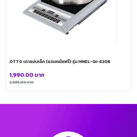
OTTO เตาแม่เหล็ก (แถมหม้อฟรี) รุ่น HMEL-GI-820B
1,990.00
บาท
2,985.00
บาท