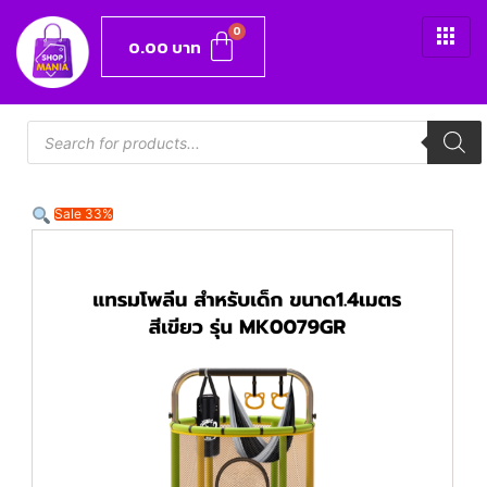
0.00
บาท
Sale 33%