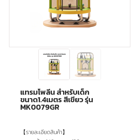
แทรมโพลีน สำหรับเด็ก
ขนาด1.4เมตร สีเขียว รุ่น
MK0079GR
【รายละเอียดสินค้า】