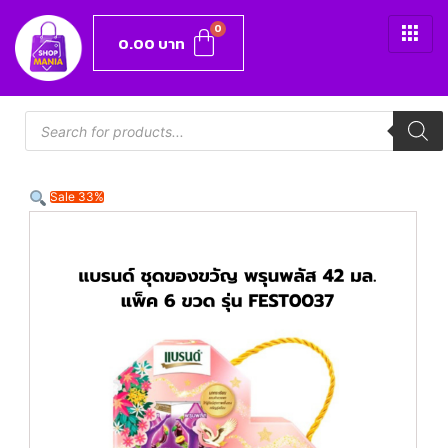
0.00
บาท
Sale 33%