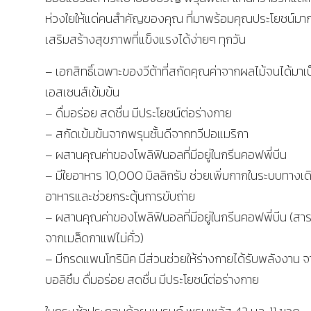
ห่วงใยให้แด่คนสำคัญของคุณ ที่มาพร้อมคุณประโยชน์มา
เสริมสร้างสุขภาพที่แข็งแรงได้ง่ายๆ ทุกวัน
– เอกสิทธิ์เฉพาะของวีต้าที่สกัดคุณค่าจากผลไม้จนได้มา
เอสเซนส์เข้มข้น
– ดื่มอร่อย สดชื่น มีประโยชน์ต่อร่างกาย
– สกัดเข้มข้นจากพรุนชั้นดีจากทวีปอแมริกา
– ผสานคุณค่าของโพลิฟินอลที่มีอยู่ในกรีนคอฟพี่บีน
– มีใยอาหาร 10,000 มิลลิกรัม ช่วยเพิ่มกากในระบบทางเด
อาหารและช่วยกระตุ้นการขับถ่าย
– ผสานคุณค่าของโพลิฟินอลที่มีอยู่ในกรีนคอฟพี่บีน (สา
จากเมล็ดกาแฟไม่คั่ว)
– มีกรดแพนโทรินิค มีส่วนช่วยให้ร่างกายได้รับพลังงาน 
บอลิซึม ดื่มอร่อย สดชื่น มีประโยชน์ต่อร่างกาย