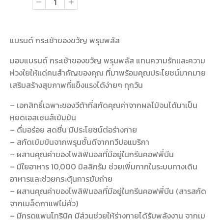
แบรนด์ กระเช้าของขวัญ พรุนพลัส
มอบแบรนด์ กระเช้าของขวัญ พรุนพลัส แทนความรักและความ
ห่วงใยให้แด่คนสำคัญของคุณ ที่มาพร้อมคุณประโยชน์มากมาย
เสริมสร้างสุขภาพที่แข็งแรงได้ง่ายๆ ทุกวัน
– เอกสิทธิ์เฉพาะของวีต้าที่สกัดคุณค่าจากผลไม้จนได้มาเป็น
หยดเอสเซนส์เข้มข้น
– ดื่มอร่อย สดชื่น มีประโยชน์ต่อร่างกาย
– สกัดเข้มข้นจากพรุนชั้นดีจากทวีปอแมริกา
– ผสานคุณค่าของโพลิฟินอลที่มีอยู่ในกรีนคอฟพี่บีน
– มีใยอาหาร 10,000 มิลลิกรัม ช่วยเพิ่มกากในระบบทางเดิน
อาหารและช่วยกระตุ้นการขับถ่าย
– ผสานคุณค่าของโพลิฟินอลที่มีอยู่ในกรีนคอฟพี่บีน (สารสกัด
จากเมล็ดกาแฟไม่คั่ว)
– มีกรดแพนโทรินิค มีส่วนช่วยให้ร่างกายได้รับพลังงาน จากเม