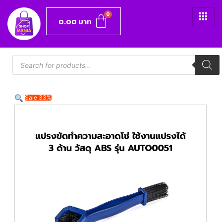
0.00
บาท
Sale 33%