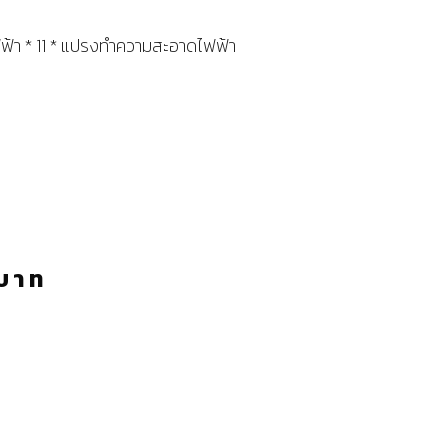
้า * 11 * แปรงทำความสะอาดไฟฟ้า
บาท