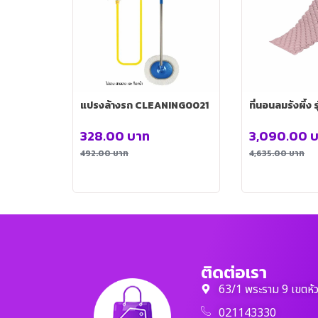
แปรงล้างรถ CLEANING0021
ที่นอนลมรังผึ้ง 
328.00
บาท
3,090.00
บ
492.00
บาท
4,635.00
บาท
ติดต่อเรา
63/1 พระราม 9 เขตห้
021143330