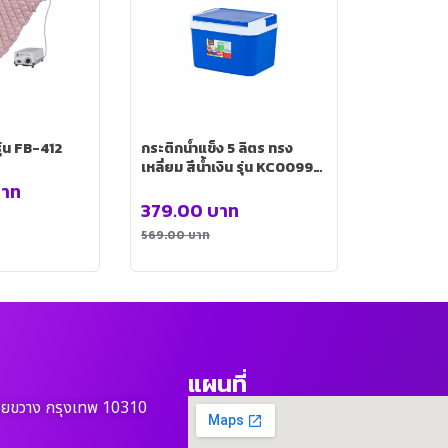
รุ่น FB-412
กระติกน้ำแข็ง 5 ลิตร ทรง
เหลี่ยม สีน้ำเงิน รุ่น KC0099-
5BU
าท
379.00
บาท
569.00
บาท
แผนที่
วยขวาง กรุงเทพ 10310