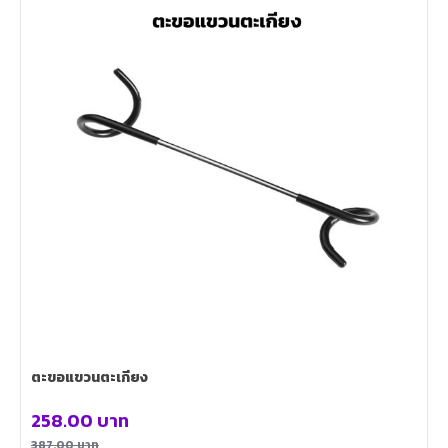
ตะขอแขวนตะเกียง
258.00
บาท
387.00
บาท