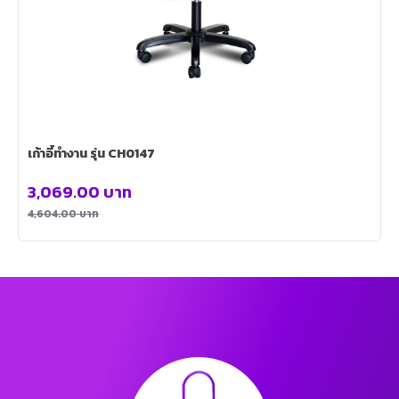
เก้าอี้ทำงาน รุ่น CH0147
3,069.00
บาท
4,604.00
บาท