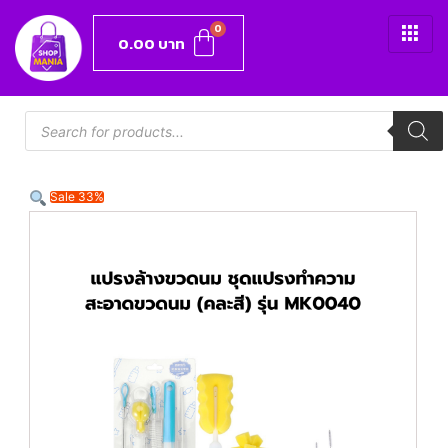
0.00
บาท
Sale 33%