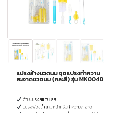
แปรงล้างขวดนม ชุดแปรงทำความ
สะอาดขวดนม (คละสี) รุ่น MK0040
ด้ามแปรงสแตนเลส
แปรงฟองน้ำ เหมาะสำหรับทำความสะอาด