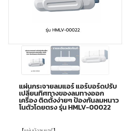
แผ่นกระจายลมแอร์ แอร์บอร์ดปรับ
เปลี่ยนทิศทางของลมทางออก
เครื่อง ติดตั้งง่ายๆ ป้องกันลมหนาว
โนตัวโดยตรง รุ่น HMLV-00022
【แผ่นบังลมแอร์】