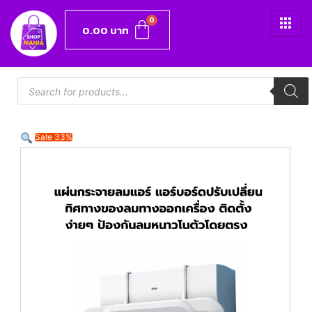
0.00
บาท
Sale 33%