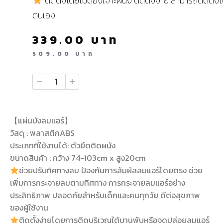
ติดตั้งโดยไม่ต้องเจาะผนัง ติดตั้งง่าย สามารถติดตั้งไ
ตนเอง
339.00
บาท
509.00
บาท
【แผ่นบังลมแอร์】
วัสดุ : พลาสติกABS
ประเภทที่ใช้งานได้: ตัวยึดติดผนัง
ขนาดสินค้า : กว้าง 74-103cm x สูง20cm‌
ช่วยปรับทิศทางลม ป้องกันการสัมผัสลมแอร์โดยตรง ช่วย
เพิ่มการกระจายลมตามทิศทาง การกระจายลมแอร์อย่าง
ประสิทธิภาพ ปลอดภัยสำหรับเด็กและคนทุกวัย ดีต่อสุขภาพ
ของผู้ใช้งาน
ติดตั้งง่ายโดยการติดบริเวณใต้บานพับหรือจุดปล่อยลมแอร์