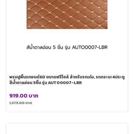
พรมปูพื้นรถยนต์6D ขนาดฟรีไซส์ สำหรับรถเก๋ง, รถกระบะ4ประตู
สีน้ำตาลอ่อน 5ชิ้น รุ่น AUTO0007-LBR
919.00
บาท
1,379.00
บาท