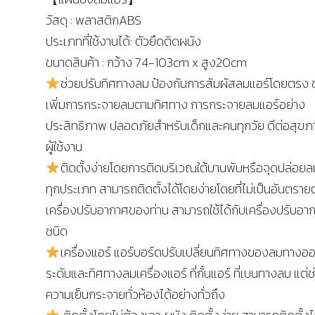
วัสดุ : พลาสติกABS
ประเภทที่ใช้งานได้: ตัวยึดติดผนัง
ขนาดสินค้า : กว้าง 74-103cm x สูง20cm‌
ช่วยปรับทิศทางลม ป้องกันการสัมผัสลมแอร์โดยตรง 
เพิ่มการกระจายลมตามทิศทาง การกระจายลมแอร์อย่าง
ประสิทธิภาพ ปลอดภัยสำหรับเด็กและคนทุกวัย ดีต่อสุ
ผู้ใช้งาน
ติดตั้งง่ายโดยการติดบริเวณใต้บานพับหรือจุดปล่อยล
ทุกประเภท สามารถติดตั้งได้โดยง่ายโดยที่ไม่เป็นอันตราย
เครื่องปรับอากาศของท่าน สามารถใช้ได้กับเครื่องปรับอา
ชนิด
เครื่องแอร์ แอร์บอร์ดปรับเปลี่ยนทิศทางของลมทางออ
ระดับและทิศทางลมเครื่องแอร์ ที่กั้นแอร์ ที่เบนทางลม แต่ช่
ความเย็นกระจายทั่วห้องได้อย่างทั่วถึง