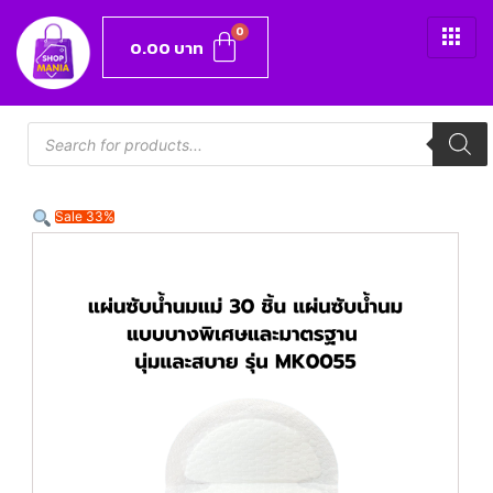
0.00
บาท
Sale 33%