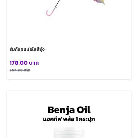
ร่มกันฝน ร่มใสสีรุ้ง
178.00
บาท
267.00
บาท