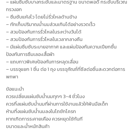
– แผ่นซึมซับบางกระชับและมาตรฐาน ขนาดพอดี กระชับบริเวณ
ทรวงอก
– ซึมซับแห้งไว โดยไม่รั่วไหลด้านข้าง
– กักเก็บปริมาณน้ำนมส่วนเกินได้อย่างรวดเร็ว
– สวมป้องกันการรั่วไหลในระหว่างวันได้
– สวมป้องกันการรั่วไหลในเวลากลางคืน
– มีแผ่นซึมซับระบายอากาศ และแผ่นป้องกันความเปียกชื้น
ป้องกันการซึมเลอะเสื้อผ้า
– แถบกาวพิเศษป้องกันการหลุดเลื่อน
– บรรจุแยก 1 ชิ้น ต่อ 1 ถุง บรรจุภัณฑ์ที่ซีลต่อชิ้นสะดวกต่อการ
พกพา
ข้อแนะนำ
ควรเปลี่ยนแผ่นซับน้ำนมทุกๆ 3-4 ชั่วโมง
ควรทิ้งแผ่นซับน้ำนมที่ผ่านการใช้งานแล้วให้พ้นมือเด็ก
ห้ามทิ้งแผ่นซับน้ำนมลงในโถชักโครก
หากเกิดการระคายเคือง ควรหยุดใช้ทันที
ขนาดและน้ำหนักสินค้า