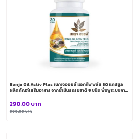
Benja Oil Activ Plus เบญจออยล์ แอคทีฟ พลัส 30 แคปซูล
ผลิตภัณฑ์เสริมอาหาร จากน้ำมันธรรมชาติ 9 ชนิด ฟื้นฟูระบบการ
ไหลเวียนโลหิต ลดปัญหาเลือดอุดตัน
290.00
บาท
800.00
บาท