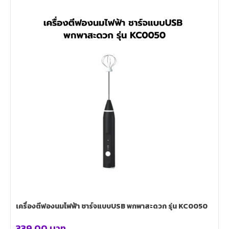
เครื่องตีฟองนมไฟฟ้า ชาร์จแบบUSB พกพาสะดวก รุ่น KC0050
339.00
บาท