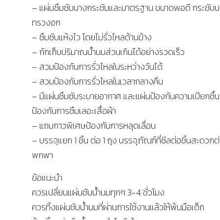
– แผ่นซึมซับบางกระชับและมาตรฐาน ขนาดพอดี กระชับบ
ทรวงอก
– ซึมซับแห้งไว โดยไม่รั่วไหลด้านข้าง
– กักเก็บปริมาณน้ำนมส่วนเกินได้อย่างรวดเร็ว
– สวมป้องกันการรั่วไหลในระหว่างวันได้
– สวมป้องกันการรั่วไหลในเวลากลางคืน
– มีแผ่นซึมซับระบายอากาศ และแผ่นป้องกันความเปียกชื้น
ป้องกันการซึมเลอะเสื้อผ้า
– แถบกาวพิเศษป้องกันการหลุดเลื่อน
– บรรจุแยก 1 ชิ้น ต่อ 1 ถุง บรรจุภัณฑ์ที่ซีลต่อชิ้นสะดวก
พกพา
ข้อแนะนำ
ควรเปลี่ยนแผ่นซับน้ำนมทุกๆ 3-4 ชั่วโมง
ควรทิ้งแผ่นซับน้ำนมที่ผ่านการใช้งานแล้วให้พ้นมือเด็ก