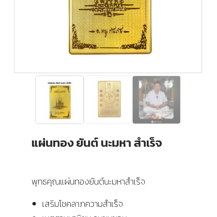
แผ่นทอง ยันต์ นะมหา สำเร็จ
พุทธคุณแผ่นทองยันต์นะมหาสำเร็จ
เสริมโชคลาภความสำเร็จ