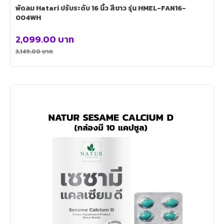
พัดลม Hatari ปรับระดับ 16 นิ้ว สีขาว รุ่น HMEL-FAN16-
004WH
2,099.00
บาท
3,149.00
บาท