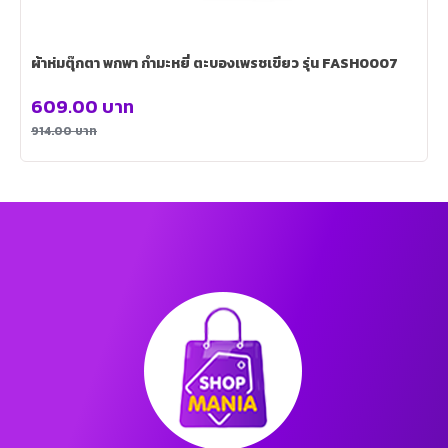
ผ้าห่มตุ๊กตา พกพา กำมะหยี่ ตะบองเพรชเขียว รุ่น FASH0007
609.00
บาท
914.00
บาท