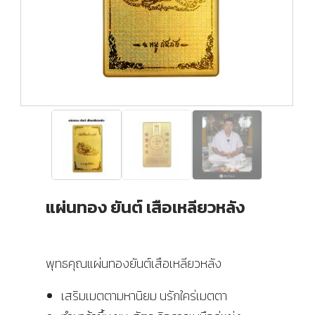
แผ่นทอง ยันต์ เสือเหลียวหลัง
พุทธคุณแผ่นทองยันต์เสือเหลียวหลัง
เสริมเมตตามหานิยม นรักใคร่เมตตา