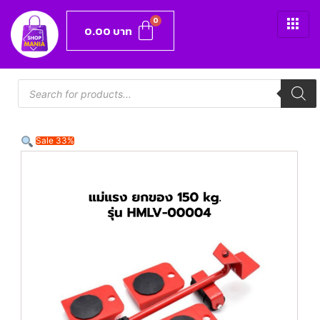
0.00
บาท
Sale 33%