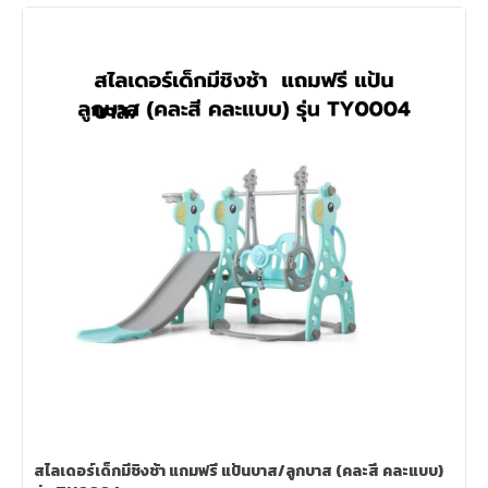
สไลเดอร์เด็กมีชิงช้า แถมฟรี แป้นบาส/ลูกบาส (คละสี คละแบบ)