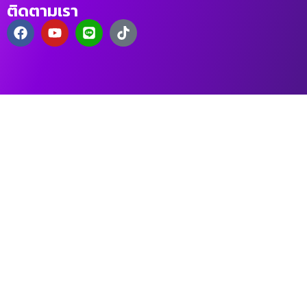
ติดตามเรา