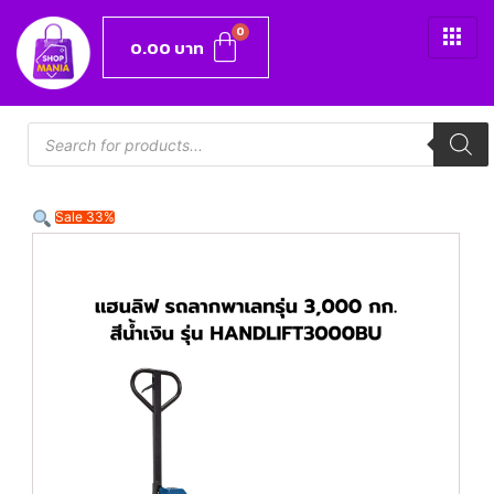
0.00
บาท
Sale 33%