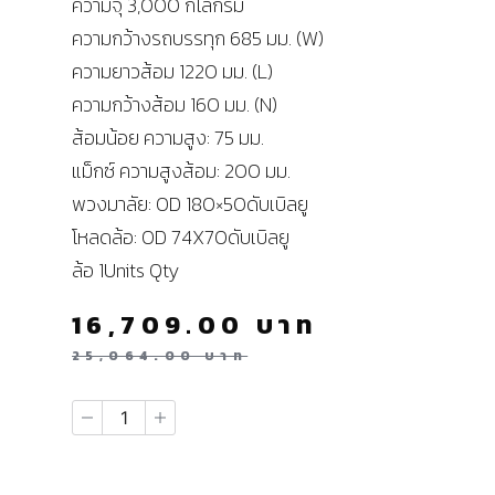
ความจุ 3,000 กิโลกรัม
ความกว้างรถบรรทุก 685 มม. (W)
ความยาวส้อม 1220 มม. (L)
ความกว้างส้อม 160 มม. (N)
ส้อมน้อย ความสูง: 75 มม.
แม็กซ์ ความสูงส้อม: 200 มม.
พวงมาลัย: OD 180×50ดับเบิลยู
โหลดล้อ: OD 74X70ดับเบิลยู
ล้อ 1Units Qty
16,709.00
บาท
25,064.00
บาท