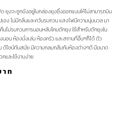
พัด ยุงจะถูกขังอยู่ในกล่องยุงซึ่งออกแบบให้ไม่สามารถบิน
ปเอง ไม่มีกลิ่นและควันรบกวน แสงไฟมีความนุ่มนวล มา
ืนไม่รบกวนการนอนหลับโคมดักยุง ใช้สำหรับดักยุงใน
งนอน ห้องนั่งเล่น ห้องครัว และสถานที่อื่นๆก็ได้ ตัว
ดีไซน์ทันสมัย มีความกลมกลืนกับห้องต่างๆดี มีขนาด
วกและใช้งานง่าย
บาท