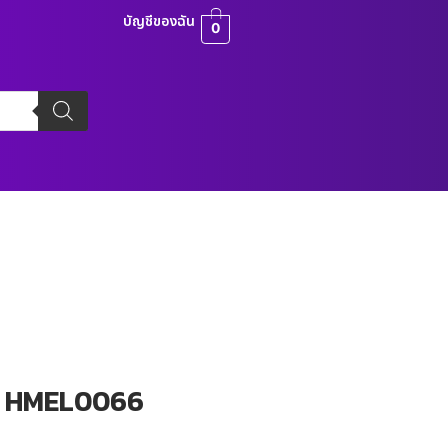
บัญชีของฉัน
0
ุ่น HMEL0066