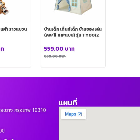
ขวนผ้า ราวแขวน
บ้านเด็ก เต็นท์เด็ก บ้านของเล่น
(คละสี คละแบบ) รุ่น TY0012
าท
559.00
บาท
839.00
บาท
แผนที่
วยขวาง กรุงเทพ 10310
00