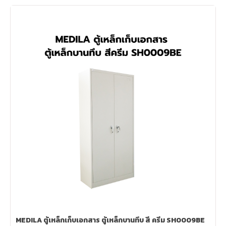
MEDILA ตู้เหล็กเก็บเอกสาร ตู้เหล็กบานทึบ สี ครีม SH0009BE