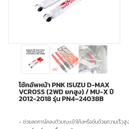
โช้คอัพหน้า PNK ISUZU D-MAX
VCROSS (2WD ยกสูง) / MU-X ปี
2012-2018 รุ่น PN4–24038B
– ช่วยลดการโคลงตัวขณะเข้าโค้งหรือขับด้วยความเร็วสู