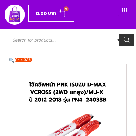
0.00
บาท
Sale 33%