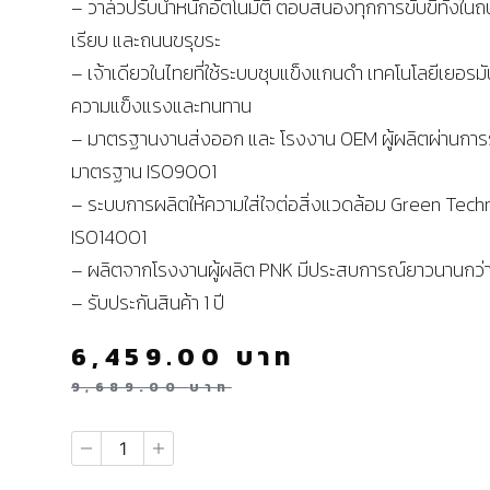
– วาล์วปรับน้ำหนักอัตโนมัติ ตอบสนองทุกการขับขี่ทั้งใน
เรียบ และถนนขรุขระ
– เจ้าเดียวในไทยที่ใช้ระบบชุบแข็งแกนดำ เทคโนโลยีเยอรมัน
ความแข็งแรงและทนทาน
– มาตรฐานงานส่งออก และ โรงงาน OEM ผู้ผลิตผ่านการ
มาตรฐาน ISO9001
– ระบบการผลิตให้ความใส่ใจต่อสิ่งแวดล้อม Green Tec
ISO14001
– ผลิตจากโรงงานผู้ผลิต PNK มีประสบการณ์ยาวนานกว่า
– รับประกันสินค้า 1 ปี
6,459.00
บาท
9,689.00
บาท