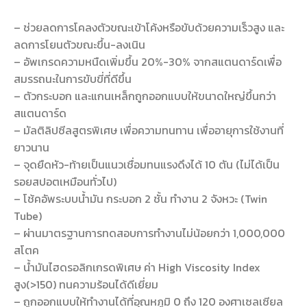
– ช่วยลดการโคลงตัวขณะเข้าโค้งหรือขับด้วยความเร็วสูง และ
ลดการโยนตัวขณะขึ้น-ลงเนิน
– อัพเกรดความหนืดเพิ่มขึ้น 20%-30% จากสแตนดาร์ดเพื่อ
สมรรถนะในการขับขี่ที่ดีขึ้น
– ตัวกระบอก และแกนเหล็กถูกออกแบบให้ขนาดใหญ่ขึ้นกว่า
สแตนดาร์ด
– มัลติลิปซีลสูตรพิเศษ เพื่อความทนทาน เพื่ออายุการใช้งานที่
ยาวนาน
– จุดยืดหัว-ท้ายเป็นแนวเชื่อมทนแรงดึงได้ 10 ตัน (ไม่ได้เป็น
รอยสปอตเหมือนทั่วไป)
– โช้คอัพระบบน้ำมัน กระบอก 2 ชั้น ทำงาน 2 จังหวะ (Twin
Tube)
– ผ่านมาตรฐานการทดสอบการทำงานไม่น้อยกว่า 1,000,000
สโตค
– น้ำมันไฮดรอลิกเกรดพิเศษ ค่า High Viscosity Index
สูง(>150) ทนความร้อนได้ดีเยี่ยม
– ถูกออกแบบให้ทำงานได้ที่อุณหภูมิ 0 ถึง 120 องศาเซลเซียล