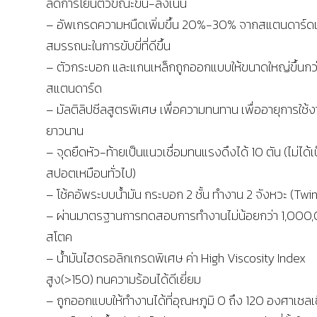
ลดการโยนตัวขณะขึ้น-ลงเนิน
– อัพเกรดความหนืดเพิ่มขึ้น 20%-30% จากสแตนดาร์ดเ
สมรรถนะในการขับขี่ที่ดีขึ้น
– ตัวกระบอก และแกนเหล็กถูกออกแบบให้ขนาดใหญ่ขึ้นกว
สแตนดาร์ด
– มัลติลิปซีลสูตรพิเศษ เพื่อความทนทาน เพื่ออายุการใช้งา
ยาวนาน
– จุดยืดหัว-ท้ายเป็นแนวเชื่อมทนแรงดึงได้ 10 ตัน (ไม่ได้
สปอตเหมือนทั่วไป)
– โช้คอัพระบบน้ำมัน กระบอก 2 ชั้น ทำงาน 2 จังหวะ (Twi
– ผ่านมาตรฐานการทดสอบการทำงานไม่น้อยกว่า 1,000
สโตค
– น้ำมันไฮดรอลิกเกรดพิเศษ ค่า High Viscosity Index
สูง(>150) ทนความร้อนได้ดีเยี่ยม
– ถูกออกแบบให้ทำงานได้ที่อุณหภูมิ 0 ถึง 120 องศาเซลเ