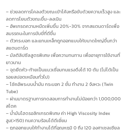
– ช่วยลดการโคลงตัวขณะเข้าโค้งหรือขับด้วยความเร็วสูง และ
ลดการโยนตัวขณะขึ้น-ลงเนิน
– อัพเกรดความหนืดเพิ่มขึ้น 20%-30% จากสแตนดาร์ดเพื่อ
สมรรถนะในการขับขี่ที่ดีขึ้น
– ตัวกระบอก และแกนเหล็กถูกออกแบบให้ขนาดใหญ่ขึ้นกว่า
สแตนดาร์ด
– มัลติลิปซีลสูตรพิเศษ เพื่อความทนทาน เพื่ออายุการใช้งานที่
ยาวนาน
– จุดยืดหัว-ท้ายเป็นแนวเชื่อมทนแรงดึงได้ 10 ตัน (ไม่ได้เป็น
รอยสปอตเหมือนทั่วไป)
– โช้คอัพระบบน้ำมัน กระบอก 2 ชั้น ทำงาน 2 จังหวะ (Twin
Tube)
– ผ่านมาตรฐานการทดสอบการทำงานไม่น้อยกว่า 1,000,000
สโตค
– น้ำมันไฮดรอลิกเกรดพิเศษ ค่า High Viscosity Index
สูง(>150) ทนความร้อนได้ดีเยี่ยม
– ถูกออกแบบให้ทำงานได้ที่อุณหภูมิ 0 ถึง 120 องศาเซลเซียล