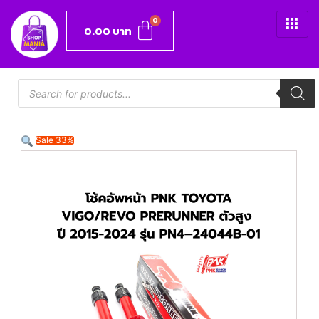
0.00
บาท
Sale 33%