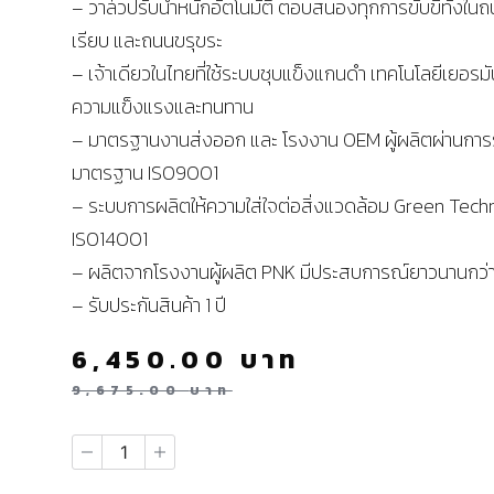
– วาล์วปรับน้ำหนักอัตโนมัติ ตอบสนองทุกการขับขี่ทั้งใน
เรียบ และถนนขรุขระ
– เจ้าเดียวในไทยที่ใช้ระบบชุบแข็งแกนดำ เทคโนโลยีเยอรมัน
ความแข็งแรงและทนทาน
– มาตรฐานงานส่งออก และ โรงงาน OEM ผู้ผลิตผ่านการ
มาตรฐาน ISO9001
– ระบบการผลิตให้ความใส่ใจต่อสิ่งแวดล้อม Green Tec
ISO14001
– ผลิตจากโรงงานผู้ผลิต PNK มีประสบการณ์ยาวนานกว่า
– รับประกันสินค้า 1 ปี
6,450.00
บาท
9,675.00
บาท