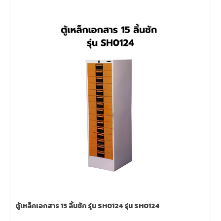
ตู้เหล็กเอกสาร 15 ลิ้นชัก รุ่น SH0124 รุ่น SH0124