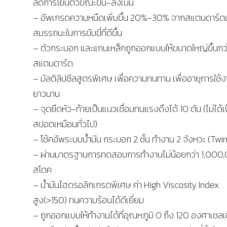
ลดการโยนตัวขณะขึ้น-ลงเนิน
– อัพเกรดความหนืดเพิ่มขึ้น 20%-30% จากสแตนดาร์ดเ
สมรรถนะในการขับขี่ที่ดีขึ้น
– ตัวกระบอก และแกนเหล็กถูกออกแบบให้ขนาดใหญ่ขึ้นกว
สแตนดาร์ด
– มัลติลิปซีลสูตรพิเศษ เพื่อความทนทาน เพื่ออายุการใช้งา
ยาวนาน
– จุดยืดหัว-ท้ายเป็นแนวเชื่อมทนแรงดึงได้ 10 ตัน (ไม่ได้
สปอตเหมือนทั่วไป)
– โช้คอัพระบบน้ำมัน กระบอก 2 ชั้น ทำงาน 2 จังหวะ (Twi
– ผ่านมาตรฐานการทดสอบการทำงานไม่น้อยกว่า 1,000
สโตค
– น้ำมันไฮดรอลิกเกรดพิเศษ ค่า High Viscosity Index
สูง(>150) ทนความร้อนได้ดีเยี่ยม
– ถูกออกแบบให้ทำงานได้ที่อุณหภูมิ 0 ถึง 120 องศาเซลเ