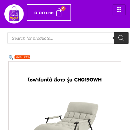
0.00
บาท
Sale 33%