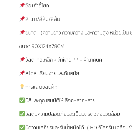
ชื่อ:เก้าอี้โยก
สี: เทา/สีส้ม/สีส้ม
ขนาด:（ความยาว ความกว้าง และความสูง หน่วยเป็น
ขนาด 90X124X78CM
วัสดุ: ท่อเหล็ก + ผ้าฝ้าย PP + ผ้าเทคนิค
สไตล์: เรียบง่ายและทันสมัย
การแสดงสินค้า:
มีสีและคุณสมบัติให้เลือกหลากหลาย
วัสดุมีความปลอดภัยและเป็นมิตรต่อสิ่งแวดล้อม
มีความเสถียรและรับน้ำหนักได้（150 กิโลกรัม เคลื่อนย