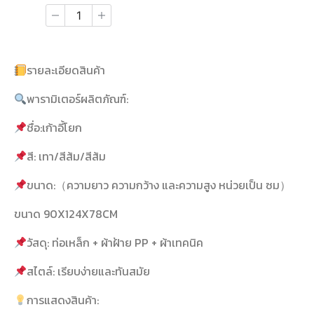
รายละเอียดสินค้า
พารามิเตอร์ผลิตภัณฑ์:
ชื่อ:เก้าอี้โยก
สี: เทา/สีส้ม/สีส้ม
ขนาด:（ความยาว ความกว้าง และความสูง หน่วยเป็น ซม）
ขนาด 90X124X78CM
วัสดุ: ท่อเหล็ก + ผ้าฝ้าย PP + ผ้าเทคนิค
สไตล์: เรียบง่ายและทันสมัย
การแสดงสินค้า: