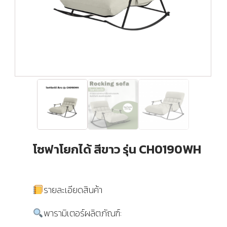
โซฟาโยกได้ สีขาว รุ่น CH0190WH
รายละเอียดสินค้า
พารามิเตอร์ผลิตภัณฑ์: