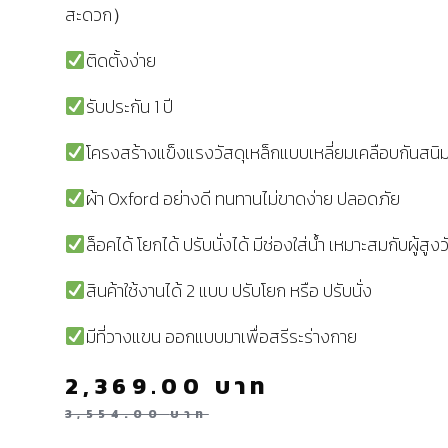
สะดวก）
ติดตั้งง่าย
รับประกัน 1 ปี
โครงสร้างแข็งแรงวัสดุเหล็กแบบเหลี่ยมเคลือบกันสนิ
ผ้า Oxford อย่างดี ทนทานไม่ขาดง่าย ปลอดภัย
ล็อคได้ โยกได้ ปรับนั่งได้ มีช่องใส่น้ำ เหมาะสมกับผู้สูงว
สินค้าใช้งานได้ 2 แบบ ปรับโยก หรือ ปรับนั่ง
มีที่วางแขน ออกแบบมาเพื่อสรีระร่างกาย
2,369.00
บาท
3,554.00
บาท